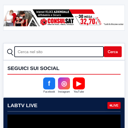
CERCA
Cerca
SEGUICI SUI SOCIAL
f
◎
▶
Facebook
Instagram
YouTube
LABTV LIVE
LIVE