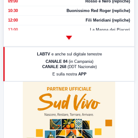
09:00
Rosso e Nero (repliche)
10:30
Buonissimo Red Roger (repliche)
12:00
Fili Meridiani (repliche)
13:00
La Mappa dei Piaceri
14:00
LabNews
17:00
LabNews (replica)
LABTV
e anche sul digitale terrestre
18:30
Di Faccia e di Profilo (repliche)
CANALE 84
(in Campania)
CANALE 268
(DDT Nazionale)
19:30
LabNews (Diretta)
E sulla nostra
APP
21:00
Free Sport
23:00
LabNews (replica)