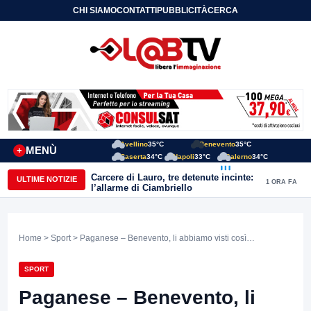
CHI SIAMO
CONTATTI
PUBBLICITÀ
CERCA
Avellino
35°C
Benevento
35°C
MENÙ
+
Caserta
34°C
Napoli
33°C
Salerno
34°C
Carcere di Lauro, tre detenute incinte:
ULTIME NOTIZIE
1 ORA FA
l’allarme di Ciambriello
Home
>
Sport
> Paganese – Benevento, li abbiamo visti così…
SPORT
Paganese – Benevento, li