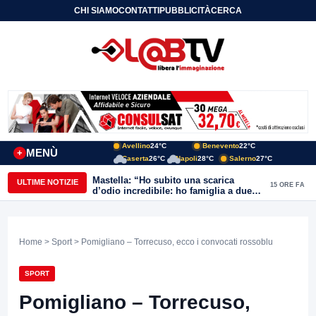
CHI SIAMO
CONTATTI
PUBBLICITÀ
CERCA
Avellino
24°C
Benevento
22°C
MENÙ
+
Caserta
26°C
Napoli
28°C
Salerno
27°C
Mastella: “Ho subito una scarica
ULTIME NOTIZIE
15 ORE FA
d’odio incredibile: ho famiglia a due
passi dal Calore”
Home
>
Sport
> Pomigliano – Torrecuso, ecco i convocati rossoblu
SPORT
Pomigliano – Torrecuso,