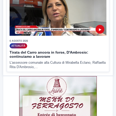
▶
6 AGOSTO 2026
ATTUALITÀ
Tirata del Carro ancora in forse, D'Ambrosio:
continuiamo a lavorare
L'assessore comunale alla Cultura di Mirabella Eclano, Raffaella
Rita D'Ambrosio,...