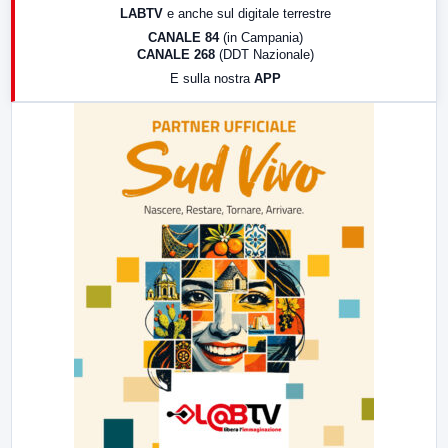
LABTV
e anche sul digitale terrestre
18:30
Di Faccia e di Profilo (repliche)
CANALE 84
(in Campania)
CANALE 268
(DDT Nazionale)
19:30
LabNews (Diretta)
E sulla nostra
APP
21:00
Free Sport
23:00
LabNews (replica)