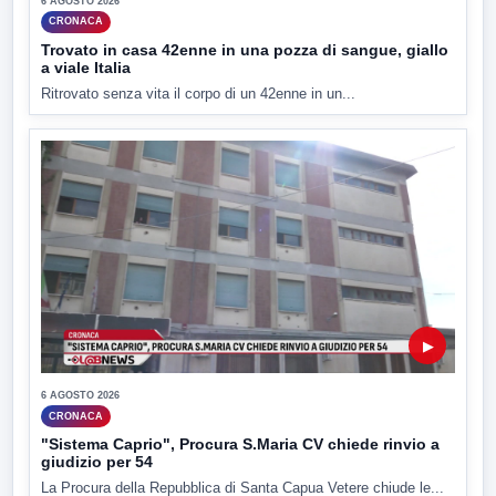
6 AGOSTO 2026
CRONACA
Trovato in casa 42enne in una pozza di sangue, giallo
a viale Italia
Ritrovato senza vita il corpo di un 42enne in un...
▶
6 AGOSTO 2026
CRONACA
"Sistema Caprio", Procura S.Maria CV chiede rinvio a
giudizio per 54
La Procura della Repubblica di Santa Capua Vetere chiude le...