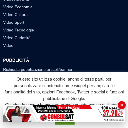
Video Economia
Video Cultura
Video Sport
Video Tecnologie
Video Curiosità
Video
PUBBLICITÀ
Richiesta pubblicazione articoli/banner
Questo sito utilizza cookie, anche di terze parti, per
SEGUICI SUI SOCIAL
personalizzare i contenuti come widget per ampliare le
funzionalità del sito, opzioni Facebook, Twitter e social e funzioni
f
◎
▶
pubblicitarie di Google.
Facebook
Instagram
YouTube
×
Chiudendo questo banner, scorrendo questa pagina o cliccando
su qualunque suo elemento acconsenti all'uso dei cookie.
© 2026 LABTV - Tutti i diritti riservati
Accetta