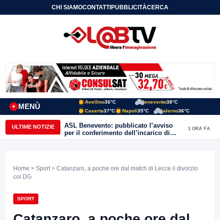
CHI SIAMO
CONTATTI
PUBBLICITÀ
CERCA
Avellino
36°C
Benevento
38°C
MENÙ
+
Caserta
37°C
Napoli
35°C
Salerno
36°C
ASL Benevento: pubblicato l’avviso
ULTIME NOTIZIE
1 ORA FA
per il conferimento dell’incarico di
Direttore della Unità Operativa
Complessa Cure Primarie
Home
>
Sport
> Catanzaro, a poche ore dal match di Lecce il divorzio
col DG
SPORT
Catanzaro, a poche ore dal