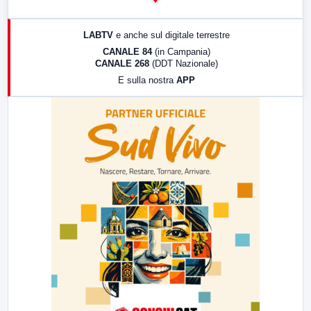
14:00
LabNews
17:00
LabNews (replica)
LABTV
e anche sul digitale terrestre
18:30
Di Faccia e di Profilo (repliche)
CANALE 84
(in Campania)
CANALE 268
(DDT Nazionale)
19:30
LabNews (Diretta)
E sulla nostra
APP
21:00
Free Sport
23:00
LabNews (replica)