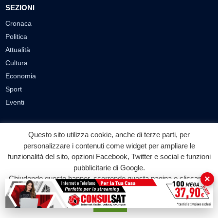
SEZIONI
Cronaca
Politica
Attualità
Cultura
Economia
Sport
Eventi
VIDEO
Questo sito utilizza cookie, anche di terze parti, per
Video Cronaca
personalizzare i contenuti come widget per ampliare le
Video Politica
funzionalità del sito, opzioni Facebook, Twitter e social e funzioni
pubblicitarie di Google.
Video Attualità
×
Chiudendo questo banner, scorrendo questa pagina o cliccando
Video Economia
su qualunque suo elemento acconsenti all'uso dei cookie.
Video Cultura
Accetta
Video Sport