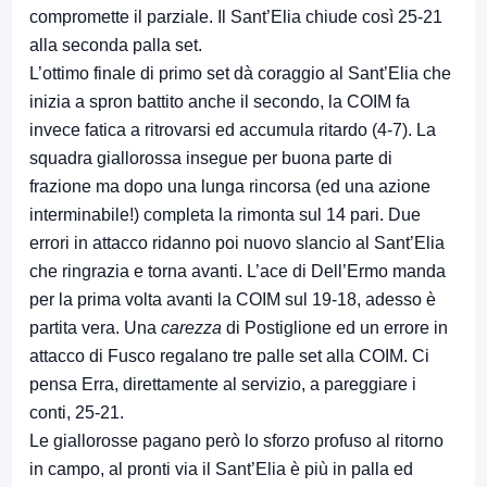
compromette il parziale. Il Sant’Elia chiude così 25-21
alla seconda palla set.
L’ottimo finale di primo set dà coraggio al Sant’Elia che
inizia a spron battito anche il secondo, la COIM fa
invece fatica a ritrovarsi ed accumula ritardo (4-7). La
squadra giallorossa insegue per buona parte di
frazione ma dopo una lunga rincorsa (ed una azione
interminabile!) completa la rimonta sul 14 pari. Due
errori in attacco ridanno poi nuovo slancio al Sant’Elia
che ringrazia e torna avanti. L’ace di Dell’Ermo manda
per la prima volta avanti la COIM sul 19-18, adesso è
partita vera. Una
carezza
di Postiglione ed un errore in
attacco di Fusco regalano tre palle set alla COIM. Ci
pensa Erra, direttamente al servizio, a pareggiare i
conti, 25-21.
Le giallorosse pagano però lo sforzo profuso al ritorno
in campo, al pronti via il Sant’Elia è più in palla ed