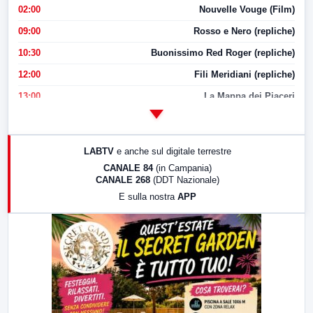
02:00
Nouvelle Vouge (Film)
09:00
Rosso e Nero (repliche)
10:30
Buonissimo Red Roger (repliche)
12:00
Fili Meridiani (repliche)
13:00
La Mappa dei Piaceri
14:00
LabNews
17:00
LabNews (replica)
LABTV
e anche sul digitale terrestre
18:30
Di Faccia e di Profilo (repliche)
CANALE 84
(in Campania)
CANALE 268
(DDT Nazionale)
19:30
LabNews (Diretta)
E sulla nostra
APP
21:00
Free Sport
23:00
LabNews (replica)