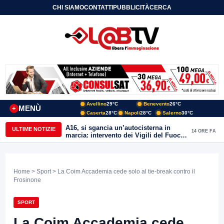
CHI SIAMO
CONTATTI
PUBBLICITÀ
CERCA
Avellino
29°C
Benevento
26°C
MENÙ
+
Caserta
28°C
Napoli
28°C
Salerno
30°C
A16, si sgancia un’autocisterna in
ULTIME NOTIZIE
14 ORE FA
marcia: intervento dei Vigili del Fuoco
a Mirabella Eclano
Home
>
Sport
> La Coim Accademia cede solo al tie-break contro il
Frosinone
SPORT
La Coim Accademia cede