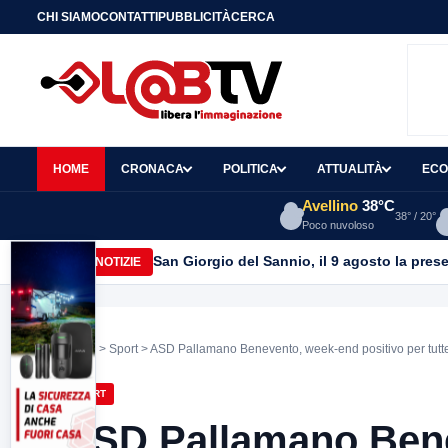
CHI SIAMO
CONTATTI
PUBBLICITÀ
CERCA
HOME
CRONACA
POLITICA
ATTUALITÀ
ECO
Avellino
38°C
38° / 20°
Poco nuvoloso
San Marco dei Cavoti, Borrillo e Ricci (Forza
ULTIME NOTIZIE
Home
>
Sport
> ASD Pallamano Benevento, week-end positivo per tutte 
SPORT
ASD Pallamano Bene