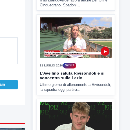
Il ds biancoverde lavora anche per Gill e
Cinquegrano. Spadoni...
▶
31 LUGLIO 2026
SPORT
L’Avellino saluta Rivisondoli e si
concentra sulla Lazio
Ultimo giorno di allenamento a Rivisondoli,
ram
la squadra oggi partirà...