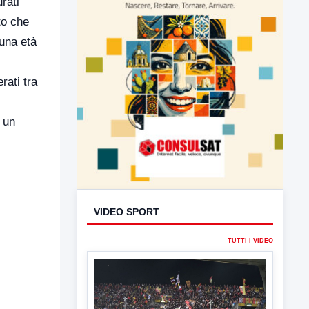
rati
to che
una età
ati tra
 un
VIDEO SPORT
TUTTI I VIDEO