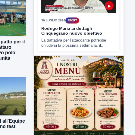
▶
30 LUGLIO 2026
SPORT
Rodrigo Maria ai dettagli
Cinquegrano nuovo obiettivo
La trattativa per l'attaccante potrebbe
atto per il
chiudersi la prossima settimana, il...
ttaro
vo polo
unità
 all’Equipe
mo test