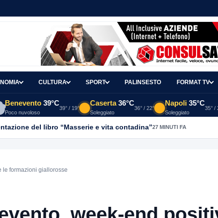
NOMIA
CULTURA
SPORT
PALINSESTO
FORMAT TV
Benevento
39°C
Caserta
36°C
Napoli
35°C
39° / 19°
36° / 22°
35° /
Poco nuvoloso
Soleggiato
Soleggiato
 Italia): “L’inaugurazione della Variante rappresenta un risultato st
le formazioni giallorosse
vento, week-end positi