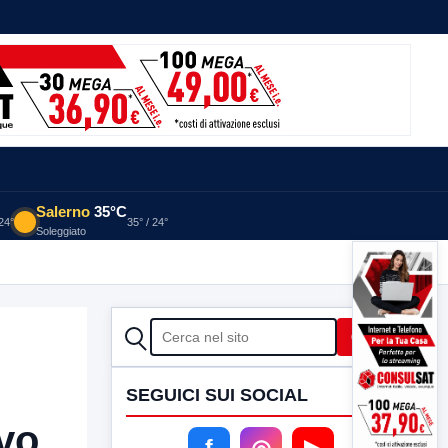
Salerno
35°C
 24°
35° / 24°
Soleggiato
orico per il territorio”
29 MINUTI FA
CERCA
Cerca
SEGUICI SUI SOCIAL
vo
f
◎
▶