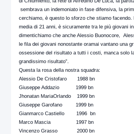
di Chiumiento, la rete di Alfredino De Luca, la parti
sembrava un indemoniato in fase difensiva, la prim
cerchiamo, è questo lo sforzo che stiamo facendo.
media di 21 anni, è sicuramente tra le più giovani in 
dimentichiamo che anche Alessio Buonocore, Alessi
le fila dei giovani nonostante oramai vantano una g
ossessione del risultato a tutti i costi, manca solo
grandissimo risultato”.
Questa la rosa della nostra squadra:
Alessio De Cristofaro 1988 bn
Giuseppe Addazio 1999 bn
Jhonatan MariaOrlando 1999 bn
Giuseppe Garofano 1999 bn
Gianmarco Castiello 1996 bn
Marco Mascia 1997 bn
Vincenzo Grasso 2000 bn