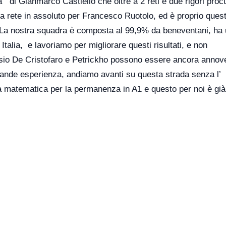
ta di Gianmarco Castiello che oltre a 2 reti e due rigori procu
a rete in assoluto per Francesco Ruotolo, ed è proprio ques
 La nostra squadra è composta al 99,9% da beneventani, ha 
Italia, e lavoriamo per migliorare questi risultati, e non
o De Cristofaro e Petrickho possono essere ancora annover
rande esperienza, andiamo avanti su questa strada senza l’
 la matematica per la permanenza in A1 e questo per noi è già