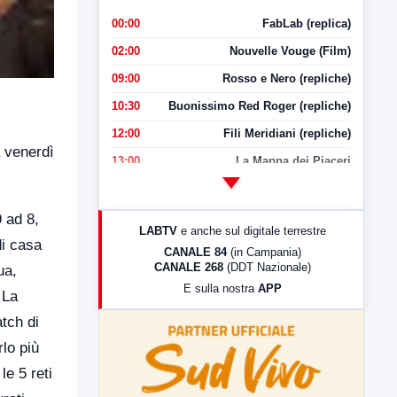
00:00
FabLab (replica)
02:00
Nouvelle Vouge (Film)
09:00
Rosso e Nero (repliche)
10:30
Buonissimo Red Roger (repliche)
12:00
Fili Meridiani (repliche)
 venerdì
13:00
La Mappa dei Piaceri
14:00
LabNews
17:00
LabNews (replica)
 ad 8,
LABTV
e anche sul digitale terrestre
18:30
Di Faccia e di Profilo (repliche)
di casa
CANALE 84
(in Campania)
CANALE 268
(DDT Nazionale)
ua,
19:30
LabNews (Diretta)
E sulla nostra
APP
 La
21:00
Free Sport
atch di
23:00
LabNews (replica)
rlo più
le 5 reti