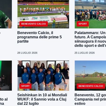
BENEVENTO CALCIO
SPORT
o
Benevento Calcio, il
Palatammaro: Un p
programma delle prime 5
futuro. A Campola
partite
siinaugura il nuo
dello sport e dell’
28 LUGLIO 2026
25 LUGLIO 2026
SPORT
BENEVENTO CALCIO
Seishinkan in 10 ai Mondiali
Benevento, 12 gol
to al
WUKF: il Sannio vola a Cluj
Campania nel pri
ena
dal 22 luglio
estivo