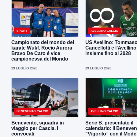
SPORT
AVELLINO CALCIO
Campionato del mondo del
US Avellino: Tommas
karate Wukf. Rocio Aurora
Cancellotti e l’Avellino
Bravo De Caro é vice
insieme fino al 2028
campionessa del Mondo
29 LUGLIO 2026
29 LUGLIO 2026
BENEVENTO CALCIO
AVELLINO CALCIO
Benevento, squadra in
Serie B, presentato il
viaggio per Cascia. I
calendario: il Beneven
convocati
“Vigorito” con il Mod