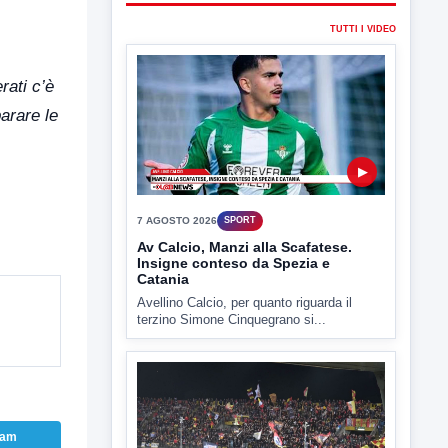
TUTTI I VIDEO
rati c’è
arare le
▶
7 AGOSTO 2026
SPORT
Av Calcio, Manzi alla Scafatese.
Insigne conteso da Spezia e
Catania
Avellino Calcio, per quanto riguarda il
terzino Simone Cinquegrano si...
ram