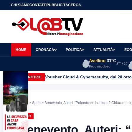
CHI SIAMO
CONTATTI
PUBBLICITÀ
CERCA
HOME
CRONACA
POLITICA
ATTUALITÀ
ECO
Avellino
31°C
37° / 19°
Poco nuvoloso
Torrioni, il Quartetto d’Archi “I Virtuosi S
ULTIME NOTIZIE
Home
>
Sport
> Benevento, Auteri: “Polemiche da Lecce? Chiacchiere
SPORT
Benevento, Auteri: 