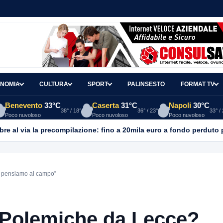
NOMIA
CULTURA
SPORT
PALINSESTO
FORMAT TV
Benevento
33°C
Caserta
31°C
Napoli
30°C
38° / 18°
36° / 23°
33° /
Poco nuvoloso
Poco nuvoloso
Poco nuvoloso
anniti” in concerto nella Chiesa di San Michele Arcangelo
3 ORE FA
, pensiamo al campo”
“Polemiche da Lecce?