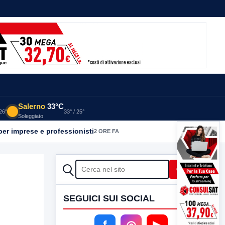
Salerno
33°C
 26°
33° / 25°
Soleggiato
CERCA
Cerca
SEGUICI SUI SOCIAL
f
◎
▶