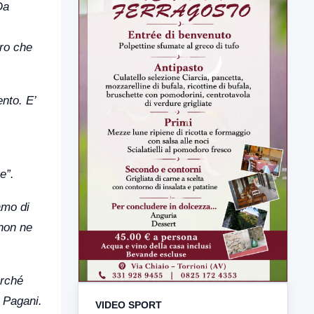
Da
uro che
ento. E’
e”.
amo di
 non ne
erché
 Pagani.
VIDEO SPORT