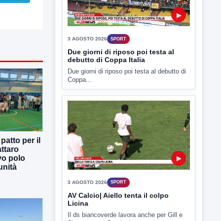
▶
3 AGOSTO 2026
SPORT
Due giorni di riposo poi testa al
debutto di Coppa Italia
Due giorni di riposo poi testa al debutto di
Coppa...
atto per il
ttaro
vo polo
▶
unità
3 AGOSTO 2026
SPORT
AV Calcio| Aiello tenta il colpo
Licina
Il ds biancoverde lavora anche per Gill e