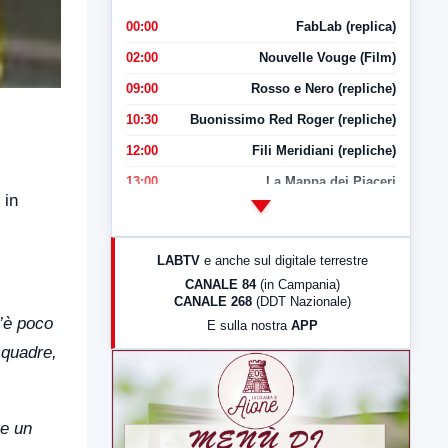
00:00
FabLab (replica)
02:00
Nouvelle Vouge (Film)
09:00
Rosso e Nero (repliche)
10:30
Buonissimo Red Roger (repliche)
12:00
Fili Meridiani (repliche)
13:00
La Mappa dei Piaceri
 in
14:00
LabNews
17:00
LabNews (replica)
LABTV
e anche sul digitale terrestre
18:30
Di Faccia e di Profilo (repliche)
CANALE 84
(in Campania)
CANALE 268
(DDT Nazionale)
19:30
LabNews (Diretta)
C’è poco
E sulla nostra
APP
21:00
Free Sport
squadre,
23:00
LabNews (replica)
re un