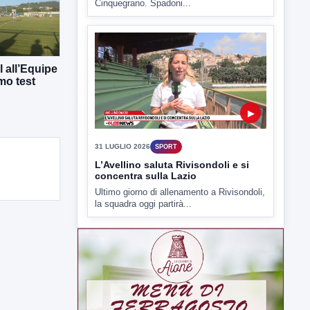
Cinquegrano. Spadoni...
 all’Equipe
mo test
▶
31 LUGLIO 2026
SPORT
L’Avellino saluta Rivisondoli e si
concentra sulla Lazio
Ultimo giorno di allenamento a Rivisondoli,
la squadra oggi partirà...