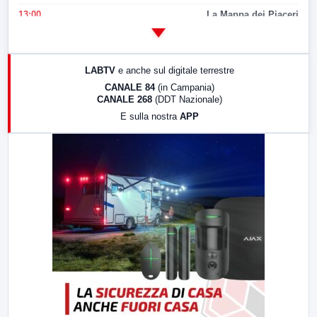
13:00
La Mappa dei Piaceri
14:00
LabNews
17:00
LabNews (replica)
LABTV
e anche sul digitale terrestre
18:30
Di Faccia e di Profilo (repliche)
CANALE 84
(in Campania)
CANALE 268
(DDT Nazionale)
19:30
LabNews (Diretta)
E sulla nostra
APP
21:00
Free Sport
23:00
LabNews (replica)