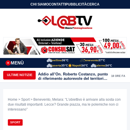
CHI SIAMO
CONTATTI
PUBBLICITÀ
CERCA
Avellino
36°C
Benevento
37°C
MENÙ
+
Caserta
35°C
Napoli
34°C
Salerno
34°C
Addio all’On. Roberto Costanzo, punto
ULTIME NOTIZIE
18 ORE FA
di riferimento autorevole del territorio,
Parente: “alle Acli ha donato amicizia,
passione e impegno autentico”
Home
>
Sport
> Benevento, Melara: “L’obiettivo è arrivare alla sosta con
due risultati importanti. Lecce? Grande piazza, ma le polemiche non ci
interessano”
SPORT