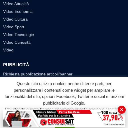
Video Attualità
Video Economia
Video Cultura
Video Sport
Video Tecnologie
Video Curiosità
Video
PUBBLICITÀ
Richiesta pubblicazione articoli/banner
Questo sito utilizza cookie, anche di terze parti, per
SEGUICI SUI SOCIAL
personalizzare i contenuti come widget per ampliare le
funzionalità del sito, opzioni Facebook, Twitter e social e funzioni
f
◎
▶
pubblicitarie di Google.
Facebook
Instagram
YouTube
×
Chiudendo questo banner, scorrendo questa pagina o cliccando
su qualunque suo elemento acconsenti all'uso dei cookie.
© 2026 LABTV - Tutti i diritti riservati
Accetta