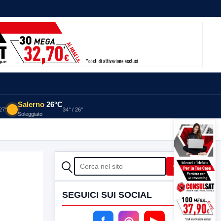
Salerno
26°C
 27°
34° / 26°
Soleggiato
CERCA
Cerca
SEGUICI SUI SOCIAL
f
◎
▶