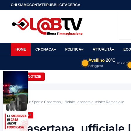
CHI SIAMO
CONTATTI
PUBBLICITÀ
CERCA
HOME
CRONACA
POLITICA
ATTUALITÀ
ECO
Avellino
20°C
36° / 20°
Soleggiato
Mastella: “Ho subito una scarica d’odio inc
ULTIME NOTIZIE
Home
>
Sport
> Casertana, ufficiale l’esonero di mister Romaniello
SPORT
Casertana, ufficiale 