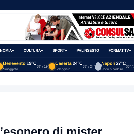
NOMIA
CULTURA
SPORT
PALINSESTO
FORMAT TV
Benevento
19°C
Caserta
24°C
Napoli
27°C
38° / 19°
35° / 24°
33° /
Soleggiato
Soleggiato
Poco nuvoloso
redibile: ho famiglia a due passi dal Calore”
12 ORE FA
l’esonero di mister