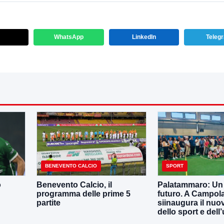
WhatsApp
LinkedIn
Teleg
BENEVENTO CALCIO
SPORT
o
Benevento Calcio, il
Palatammaro: Un p
programma delle prime 5
futuro. A Campola
partite
siinaugura il nuo
dello sport e dell’