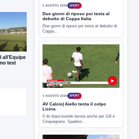
3 AGOSTO 2026
SPORT
Due giorni di riposo poi testa al
debutto di Coppa Italia
Due giorni di riposo poi testa al debutto di
Coppa...
 all’Equipe
mo test
▶
3 AGOSTO 2026
SPORT
AV Calcio| Aiello tenta il colpo
Licina
Il ds biancoverde lavora anche per Gill e
Cinquegrano. Spadoni...