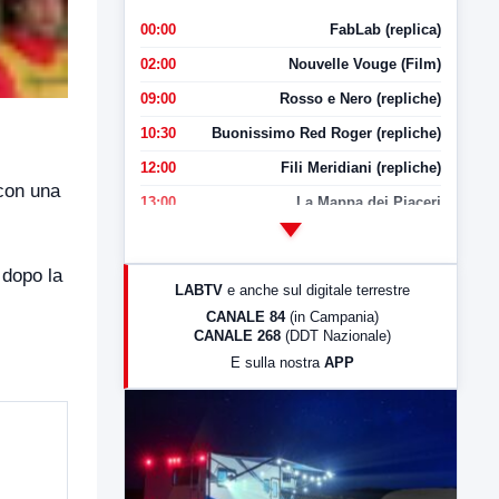
00:00
FabLab (replica)
02:00
Nouvelle Vouge (Film)
09:00
Rosso e Nero (repliche)
10:30
Buonissimo Red Roger (repliche)
12:00
Fili Meridiani (repliche)
con una
13:00
La Mappa dei Piaceri
14:00
LabNews
17:00
LabNews (replica)
 dopo la
LABTV
e anche sul digitale terrestre
18:30
Di Faccia e di Profilo (repliche)
CANALE 84
(in Campania)
CANALE 268
(DDT Nazionale)
19:30
LabNews (Diretta)
E sulla nostra
APP
21:00
Free Sport
23:00
LabNews (replica)