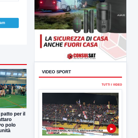
ram
VIDEO SPORT
TUTTI I VIDEO
atto per il
ttaro
vo polo
▶
unità