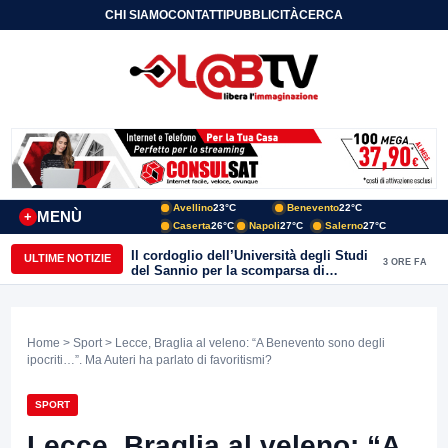
CHI SIAMO
CONTATTI
PUBBLICITÀ
CERCA
Avellino
23°C
Benevento
22°C
MENÙ
+
Caserta
26°C
Napoli
27°C
Salerno
27°C
Il cordoglio dell’Università degli Studi
ULTIME NOTIZIE
3 ORE FA
del Sannio per la scomparsa di
Roberto Costanzo
Home
>
Sport
> Lecce, Braglia al veleno: “A Benevento sono degli
ipocriti…”. Ma Auteri ha parlato di favoritismi?
SPORT
Lecce, Braglia al veleno: “A