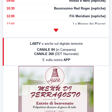
09:00
Rosso e Nero (repliche)
10:30
Buonissimo Red Roger (repliche)
12:00
Fili Meridiani (repliche)
13:00
La Mappa dei Piaceri
14:00
LabNews
17:00
LabNews (replica)
LABTV
e anche sul digitale terrestre
18:30
Di Faccia e di Profilo (repliche)
CANALE 84
(in Campania)
CANALE 268
(DDT Nazionale)
19:30
LabNews (Diretta)
E sulla nostra
APP
21:00
Free Sport
23:00
LabNews (replica)