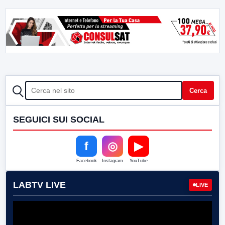
CERCA
Cerca
SEGUICI SUI SOCIAL
f
◎
▶
Facebook
Instagram
YouTube
LABTV LIVE
LIVE