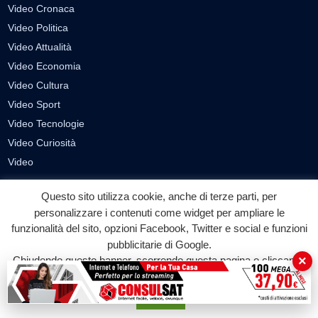
Video Cronaca
Video Politica
Video Attualità
Video Economia
Video Cultura
Video Sport
Video Tecnologie
Video Curiosità
Video
Questo sito utilizza cookie, anche di terze parti, per
PUBBLICITÀ
personalizzare i contenuti come widget per ampliare le
Richiesta pubblicazione articoli/banner
funzionalità del sito, opzioni Facebook, Twitter e social e funzioni
pubblicitarie di Google.
SEGUICI SUI SOCIAL
×
Chiudendo questo banner, scorrendo questa pagina o cliccando
su qualunque suo elemento acconsenti all'uso dei cookie.
f
◎
▶
Accetta
Facebook
Instagram
YouTube