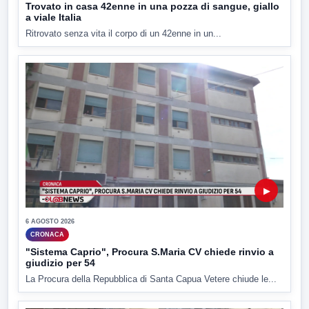
Trovato in casa 42enne in una pozza di sangue, giallo
a viale Italia
Ritrovato senza vita il corpo di un 42enne in un...
▶
6 AGOSTO 2026
CRONACA
"Sistema Caprio", Procura S.Maria CV chiede rinvio a
giudizio per 54
La Procura della Repubblica di Santa Capua Vetere chiude le...