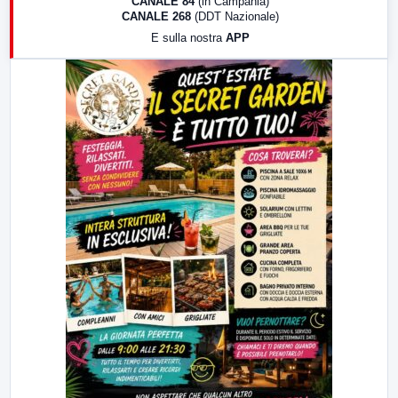
CANALE 84
(in Campania)
CANALE 268
(DDT Nazionale)
19:30
LabNews (Diretta)
E sulla nostra
APP
21:00
Free Sport
23:00
LabNews (replica)