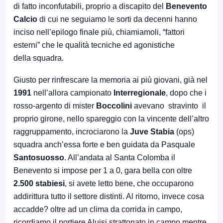
di fatto inconfutabili, proprio a discapito del
Benevento
Calcio
di cui ne seguiamo le sorti da decenni hanno
inciso nell’epilogo finale più, chiamiamoli, “fattori
esterni” che le qualità tecniche ed agonistiche
della squadra.
Giusto per rinfrescare la memoria ai più giovani, già nel
1991
nell’allora campionato
Interregionale
, dopo che i
rosso-argento di mister
Boccolini
avevano stravinto il
proprio girone, nello spareggio con la vincente dell’altro
raggruppamento, incrociarono la
Juve Stabia
(ops)
squadra anch’essa forte e ben guidata da Pasquale
Santosuosso
. All’andata al Santa Colomba il
Benevento si impose per 1 a 0, gara bella con oltre
2.500 stabiesi
, si avete letto bene, che occuparono
addirittura tutto il settore distinti. Al ritorno, invece cosa
accadde? oltre ad un clima da corrida in campo,
ricordiamo il portiere Aluisi strattonato in campo mentre