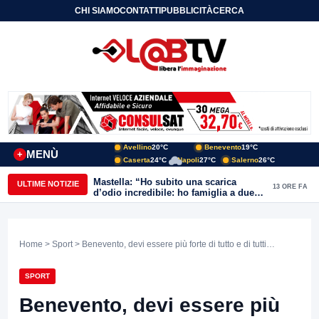
CHI SIAMO
CONTATTI
PUBBLICITÀ
CERCA
Avellino
20°C
Benevento
19°C
MENÙ
+
Caserta
24°C
Napoli
27°C
Salerno
26°C
Mastella: “Ho subito una scarica
ULTIME NOTIZIE
13 ORE FA
d’odio incredibile: ho famiglia a due
passi dal Calore”
Home
>
Sport
> Benevento, devi essere più forte di tutto e di tutti…
SPORT
Benevento, devi essere più