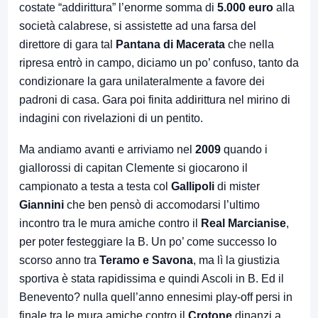
costate “addirittura” l’enorme somma di
5.000 euro
alla
società calabrese, si assistette ad una farsa del
direttore di gara tal
Pantana di Macerata
che nella
ripresa entrò in campo, diciamo un po’ confuso, tanto da
condizionare la gara unilateralmente a favore dei
padroni di casa. Gara poi finita addirittura nel mirino di
indagini con rivelazioni di un pentito.
Ma andiamo avanti e arriviamo nel
2009
quando i
giallorossi di capitan Clemente si giocarono il
campionato a testa a testa col
Gallipoli
di mister
Giannini
che ben pensò di accomodarsi l’ultimo
incontro tra le mura amiche contro il
Real Marcianise
,
per poter festeggiare la B. Un po’ come successo lo
scorso anno tra
Teramo e Savona
, ma lì la giustizia
sportiva è stata rapidissima e quindi Ascoli in B. Ed il
Benevento? nulla quell’anno ennesimi play-off persi in
finale tra le mura amiche contro il
Crotone
dinanzi a