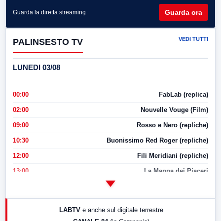
Guarda ora
Guarda la diretta streaming
VEDI TUTTI
PALINSESTO TV
LUNEDI 03/08
00:00
FabLab (replica)
02:00
Nouvelle Vouge (Film)
09:00
Rosso e Nero (repliche)
10:30
Buonissimo Red Roger (repliche)
12:00
Fili Meridiani (repliche)
13:00
La Mappa dei Piaceri
14:00
LabNews
17:00
LabNews (replica)
LABTV
e anche sul digitale terrestre
18:30
Di Faccia e di Profilo (repliche)