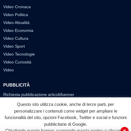
Video Cronaca
Video Politica
Video Attualità
Video Economia
Video Cultura
Video Sport
Video Tecnologie
Video Curiosità
Video
PUBBLICITÀ
Richiesta pubblicazione articoli/banner
Questo sito utilizza cookie, anche di terze parti, per
SEGUICI SUI SOCIAL
personalizzare i contenuti come widget per ampliare le
funzionalità del sito, opzioni Facebook, Twitter e social e funzioni
f
◎
▶
pubblicitarie di Google.
Facebook
Instagram
YouTube
Chiudendo questo banner, scorrendo questa pagina o cliccando