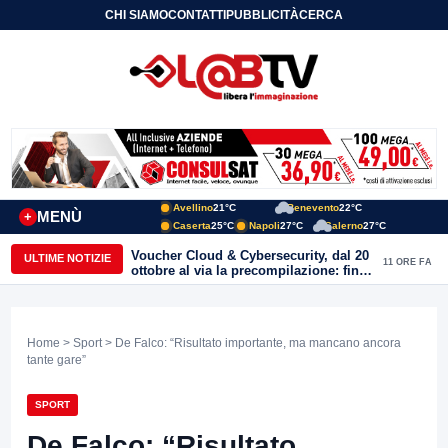
CHI SIAMO
CONTATTI
PUBBLICITÀ
CERCA
Avellino
21°C
Benevento
22°C
MENÙ
+
Caserta
25°C
Napoli
27°C
Salerno
27°C
Voucher Cloud & Cybersecurity, dal 20
ULTIME NOTIZIE
11 ORE FA
ottobre al via la precompilazione: fino
a 20mila euro a fondo perduto per
imprese e professionisti
Home
>
Sport
> De Falco: “Risultato importante, ma mancano ancora
tante gare”
SPORT
De Falco: “Risultato