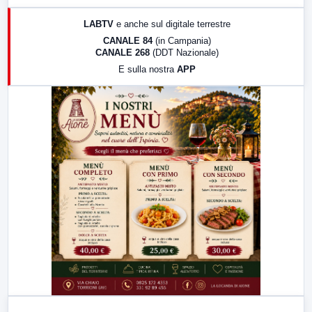
17:00
LabNews (replica)
LABTV
e anche sul digitale terrestre
18:30
Di Faccia e di Profilo (repliche)
CANALE 84
(in Campania)
CANALE 268
(DDT Nazionale)
19:30
LabNews (Diretta)
E sulla nostra
APP
21:00
Free Sport
23:00
LabNews (replica)