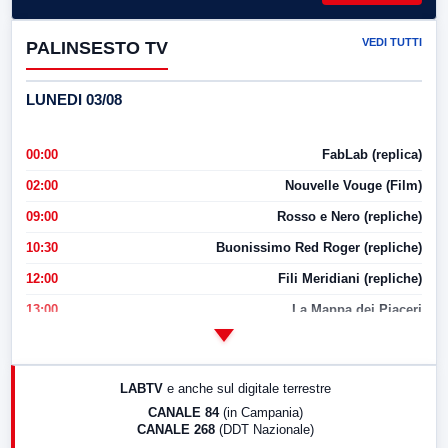
VEDI TUTTI
PALINSESTO TV
LUNEDI 03/08
00:00
FabLab (replica)
02:00
Nouvelle Vouge (Film)
09:00
Rosso e Nero (repliche)
10:30
Buonissimo Red Roger (repliche)
12:00
Fili Meridiani (repliche)
13:00
La Mappa dei Piaceri
14:00
LabNews
17:00
LabNews (replica)
LABTV
e anche sul digitale terrestre
18:30
Di Faccia e di Profilo (repliche)
CANALE 84
(in Campania)
CANALE 268
(DDT Nazionale)
19:30
LabNews (Diretta)