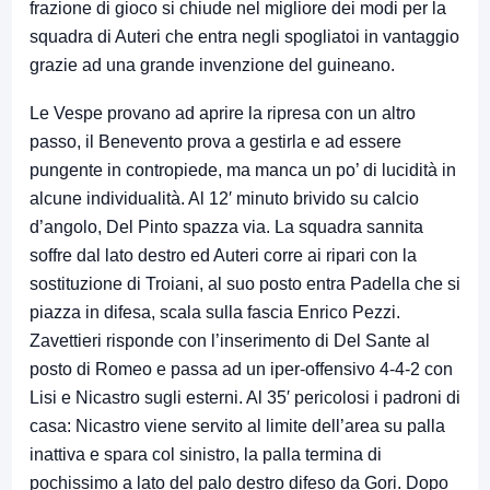
frazione di gioco si chiude nel migliore dei modi per la
squadra di Auteri che entra negli spogliatoi in vantaggio
grazie ad una grande invenzione del guineano.
Le Vespe provano ad aprire la ripresa con un altro
passo, il Benevento prova a gestirla e ad essere
pungente in contropiede, ma manca un po’ di lucidità in
alcune individualità. Al 12′ minuto brivido su calcio
d’angolo, Del Pinto spazza via. La squadra sannita
soffre dal lato destro ed Auteri corre ai ripari con la
sostituzione di Troiani, al suo posto entra Padella che si
piazza in difesa, scala sulla fascia Enrico Pezzi.
Zavettieri risponde con l’inserimento di Del Sante al
posto di Romeo e passa ad un iper-offensivo 4-4-2 con
Lisi e Nicastro sugli esterni. Al 35′ pericolosi i padroni di
casa: Nicastro viene servito al limite dell’area su palla
inattiva e spara col sinistro, la palla termina di
pochissimo a lato del palo destro difeso da Gori. Dopo