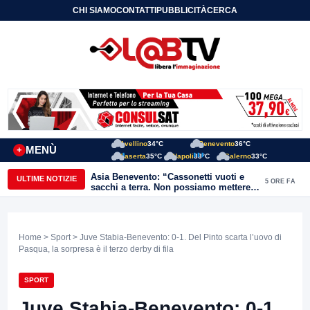
CHI SIAMO
CONTATTI
PUBBLICITÀ
CERCA
Avellino
34°C
Benevento
36°C
MENÙ
+
Caserta
35°C
Napoli
33°C
Salerno
33°C
Asia Benevento: “Cassonetti vuoti e
ULTIME NOTIZIE
5 ORE FA
sacchi a terra. Non possiamo mettere
una toppa alla mancanza di rispetto”
Home
>
Sport
> Juve Stabia-Benevento: 0-1. Del Pinto scarta l’uovo di
Pasqua, la sorpresa è il terzo derby di fila
SPORT
Juve Stabia-Benevento: 0-1.