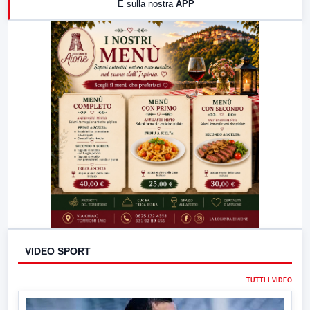
E sulla nostra
APP
21:00
Free Sport
23:00
LabNews (replica)
VIDEO SPORT
TUTTI I VIDEO