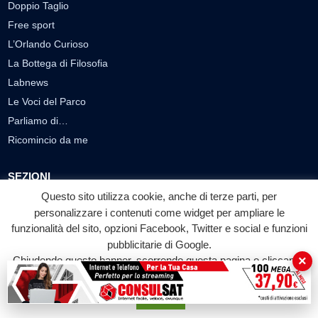
Doppio Taglio
Free sport
L’Orlando Curioso
La Bottega di Filosofia
Labnews
Le Voci del Parco
Parliamo di…
Ricomincio da me
SEZIONI
Questo sito utilizza cookie, anche di terze parti, per
Cronaca
personalizzare i contenuti come widget per ampliare le
Politica
funzionalità del sito, opzioni Facebook, Twitter e social e funzioni
Attualità
pubblicitarie di Google.
Cultura
×
Chiudendo questo banner, scorrendo questa pagina o cliccando
Economia
su qualunque suo elemento acconsenti all'uso dei cookie.
Sport
Accetta
Eventi