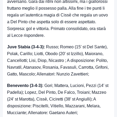
avversario. Gara dai ritmi non altissimi, ma i giallorossi
fruttano meglio il possesso palla. Alla fine i tre punti li
regala un’autentica magia di Cissè che regala un uovo
a Del Pinto che aspetta solo di essere aspettato.
Sorpresa: gol e vittoria. Primato consolidato, ora starà
al Lecce rispondere.
Juve Stabia (3-4-3):
Russo; Romeo (15′ st Del Sante),
Polak, Carillo; Liotti, Obodo (20′ st Izzillo), Maiorano,
Cancellotti; Lisi, Diop, Nicastro ; A disposizione: Polito,
Navratil, Atanasov, Rosania, Favasuli, Carrotta, Grifoni,
Gatto, Mascolo; Allenatori: Nunzio Zavettieri;
Benevento (3-4-3):
Gori; Mattera, Lucioni, Pezzi (14′ st
Padella); Lopez, Del Pinto, De Falco, Troiani; Mazzeo
(24′ st Marotta), Cissè, Ciciretti (38′ st Angiulli); A
disposizione: Piscitelli, Vitiello, Mazzarani, Melara,
Mucciante; Allenatore: Gaetano Auteri;