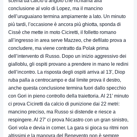
scema da calcio d’angolo che richiama alla
conclusione al volo di Lopez, ma il mancino
dell’uruguaiano termina ampiamente a lato. Un minuto
più tardi, l’occasione è ancora più ghiotta, sponda di
Cissè che mette in moto Ciciretti, il folletto romano
all’ingresso in area serve Mazzeo, che defilato prova a
concludere, ma viene contratto da Polak prima
dell’intervento di Russo. Dopo un inizio aggressivo dei
gialloblu, gli ospiti provano a prendere in mano le redini
dell’incontro. La risposta degli ospiti arriva al 13′, Diop
ruba palla a centrocampo e dal limite prova il destro,
anche questa conclusione termina fuori dallo specchio
con Gori in pieno controllo della traiettoria. Al 21′ minuto
ci prova Ciciretti da calcio di punizione dai 22 metri:
mancino preciso, ma Russo si distende e riesce a
respingere. Al 27′ ci prova Nicastro con un gran sinistro,
Gori vola e devia in corner. La gara si gioca su ritmi non
altissimi e la manovra del Benevento non è sempre