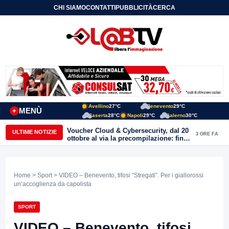
CHI SIAMO
CONTATTI
PUBBLICITÀ
CERCA
Avellino
27°C
Benevento
29°C
MENÙ
+
Caserta
28°C
Napoli
29°C
Salerno
30°C
Voucher Cloud & Cybersecurity, dal 20
ULTIME NOTIZIE
3 ORE FA
ottobre al via la precompilazione: fino
a 20mila euro a fondo perduto per
imprese e professionisti
Home
>
Sport
> VIDEO – Benevento, tifosi “Stregati”. Per i giallorossi
un’accoglienza da capolista
SPORT
VIDEO – Benevento, tifosi