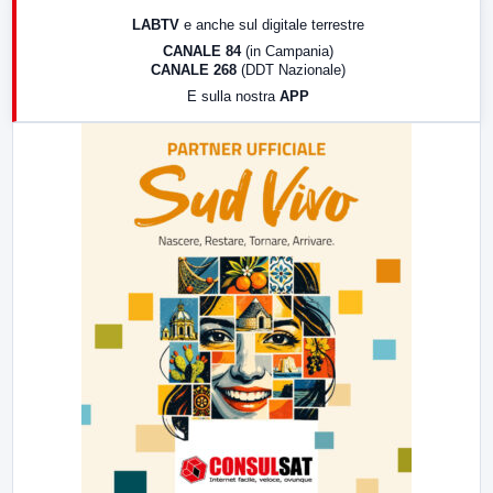
17:00
LabNews (replica)
LABTV
e anche sul digitale terrestre
18:30
Di Faccia e di Profilo (repliche)
CANALE 84
(in Campania)
CANALE 268
(DDT Nazionale)
19:30
LabNews (Diretta)
E sulla nostra
APP
21:00
Free Sport
23:00
LabNews (replica)