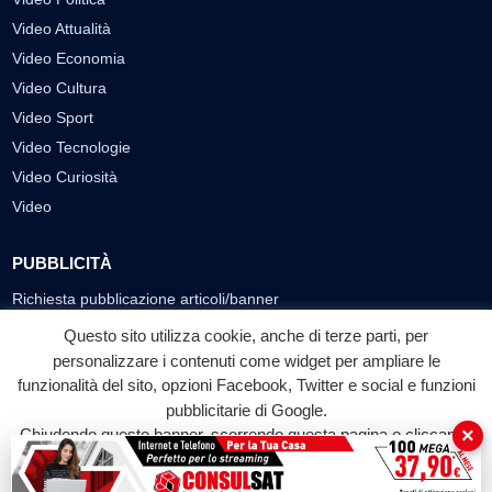
Video Attualità
Video Economia
Video Cultura
Video Sport
Video Tecnologie
Video Curiosità
Video
PUBBLICITÀ
Richiesta pubblicazione articoli/banner
Questo sito utilizza cookie, anche di terze parti, per
SEGUICI SUI SOCIAL
personalizzare i contenuti come widget per ampliare le
funzionalità del sito, opzioni Facebook, Twitter e social e funzioni
f
◎
▶
pubblicitarie di Google.
Facebook
Instagram
YouTube
×
Chiudendo questo banner, scorrendo questa pagina o cliccando
su qualunque suo elemento acconsenti all'uso dei cookie.
© 2026 LABTV - Tutti i diritti riservati