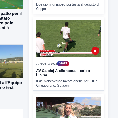
Due giorni di riposo poi testa al debutto di
Coppa...
atto per il
ttaro
vo polo
unità
▶
3 AGOSTO 2026
SPORT
AV Calcio| Aiello tenta il colpo
Licina
Il ds biancoverde lavora anche per Gill e
 all’Equipe
Cinquegrano. Spadoni...
mo test