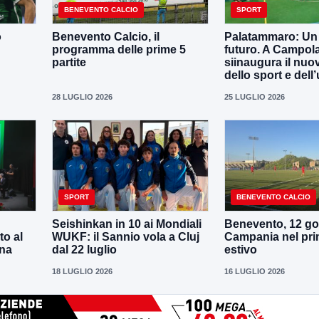
BENEVENTO CALCIO
SPORT
o
Benevento Calcio, il
Palatammaro: Un p
programma delle prime 5
futuro. A Campola
partite
siinaugura il nuo
dello sport e dell’
28 LUGLIO 2026
25 LUGLIO 2026
SPORT
BENEVENTO CALCIO
Seishinkan in 10 ai Mondiali
Benevento, 12 gol
to al
WUKF: il Sannio vola a Cluj
Campania nel pri
ena
dal 22 luglio
estivo
18 LUGLIO 2026
16 LUGLIO 2026