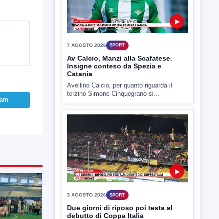
▶
7 AGOSTO 2026
SPORT
Av Calcio, Manzi alla Scafatese.
Insigne conteso da Spezia e
Catania
Avellino Calcio, per quanto riguarda il
terzino Simone Cinquegrano si...
ram
▶
3 AGOSTO 2026
SPORT
Due giorni di riposo poi testa al
debutto di Coppa Italia