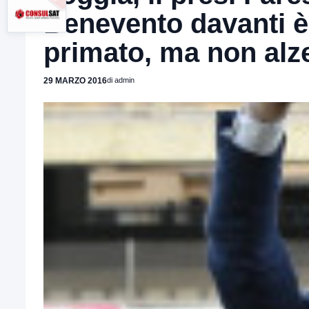
Benevento davanti è d
primato, ma non alz
29 MARZO 2016
di admin