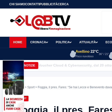
CHI SIAMO
CONTATTI
PUBBLICITÀ
CERCA
HOME
CRONACA
POLITICA
ATTUALITÀ
ECO
Avellino
22°C
36° / 21°
Poco nuvoloso
Voucher Cloud & Cybersecurity, dal 20 ottob
ULTIME NOTIZIE
Home
>
Sport
> Foggia, il pres. Fares: “Se hai Lecce e Benevento davan
SPORT
Foggia, il pres. Fare