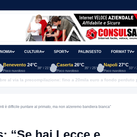
NOMIA
CULTURA
SPORT
PALINSESTO
FORMAT TV
Benevento
24°C
Caserta
26°C
Napoli
27°C
38° / 21°
35° / 25°
33° /
Poco nuvoloso
Poco nuvoloso
Poco nuvoloso
re al via la precompilazione: fino a 20mila euro a fondo perduto 
ti è difficile puntare al primato, ma non alzeremo bandiera bianca”
s: “Se hai Lecce e