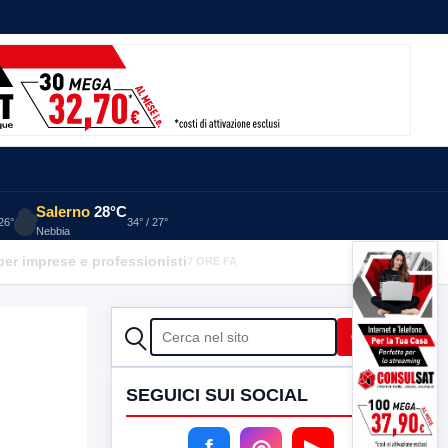
Salerno
28°C
 26°
34° / 27°
Nebbia
per imprese e professionisti
7 ORE FA
CERCA
Cerca
SEGUICI SUI SOCIAL
f
◎
▶