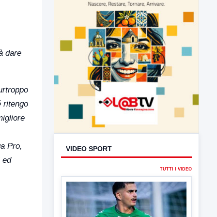
rà dare
urtroppo
é ritengo
igliore
ga Pro,
VIDEO SPORT
i ed
TUTTI I VIDEO