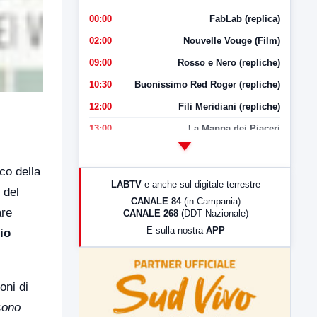
00:00
FabLab (replica)
02:00
Nouvelle Vouge (Film)
09:00
Rosso e Nero (repliche)
10:30
Buonissimo Red Roger (repliche)
12:00
Fili Meridiani (repliche)
13:00
La Mappa dei Piaceri
14:00
LabNews
ico della
17:00
LabNews (replica)
LABTV
e anche sul digitale terrestre
 del
18:30
Di Faccia e di Profilo (repliche)
CANALE 84
(in Campania)
are
CANALE 268
(DDT Nazionale)
19:30
LabNews (Diretta)
E sulla nostra
APP
io
21:00
Free Sport
23:00
LabNews (replica)
oni di
 sono