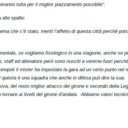
ranno tutta per il miglior piazzamento possibile”.
 alle spalle:
ma che c’è stato, meriti l’affetto di questa città perché pot
mentale, se vogliamo fisiologico in una stagione, anche se p
, staff ed allenatore però sono riusciti a venirne fuori perch
nopoli il mister ha impostato la gara ad un certo punto nel m
ti questa è una squadra che anche in difesa può dire la sua.
va, del resto miglior attacco del girone e secondo della Le
 tornare ai livelli del girone d’andata. Abbiamo valori tecnic