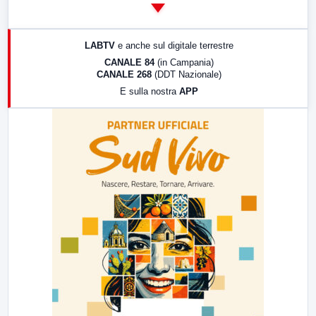
14:00
LabNews
17:00
LabNews (replica)
LABTV
e anche sul digitale terrestre
18:30
Di Faccia e di Profilo (repliche)
CANALE 84
(in Campania)
CANALE 268
(DDT Nazionale)
19:30
LabNews (Diretta)
E sulla nostra
APP
21:00
Free Sport
23:00
LabNews (replica)