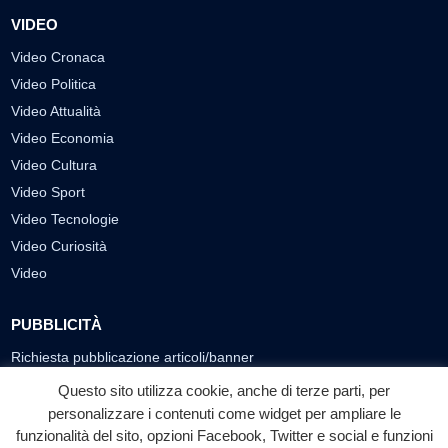
VIDEO
Video Cronaca
Video Politica
Video Attualità
Video Economia
Video Cultura
Video Sport
Video Tecnologie
Video Curiosità
Video
PUBBLICITÀ
Richiesta pubblicazione articoli/banner
Questo sito utilizza cookie, anche di terze parti, per
SEGUICI SUI SOCIAL
personalizzare i contenuti come widget per ampliare le
funzionalità del sito, opzioni Facebook, Twitter e social e funzioni
f
◎
▶