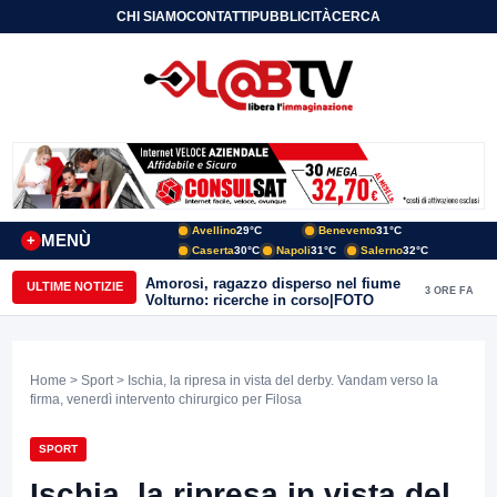
CHI SIAMO
CONTATTI
PUBBLICITÀ
CERCA
Avellino
29°C
Benevento
31°C
MENÙ
+
Caserta
30°C
Napoli
31°C
Salerno
32°C
Amorosi, ragazzo disperso nel fiume
ULTIME NOTIZIE
3 ORE FA
Volturno: ricerche in corso|FOTO
Home
>
Sport
> Ischia, la ripresa in vista del derby. Vandam verso la
firma, venerdì intervento chirurgico per Filosa
SPORT
Ischia, la ripresa in vista del