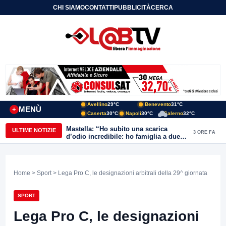
CHI SIAMO
CONTATTI
PUBBLICITÀ
CERCA
Avellino
29°C
Benevento
31°C
MENÙ
+
Caserta
30°C
Napoli
30°C
Salerno
32°C
Mastella: “Ho subito una scarica
ULTIME NOTIZIE
3 ORE FA
d’odio incredibile: ho famiglia a due
passi dal Calore”
Home
>
Sport
> Lega Pro C, le designazioni arbitrali della 29^ giornata
SPORT
Lega Pro C, le designazioni