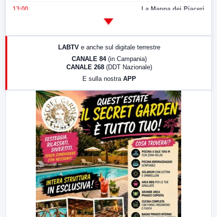
13:00
La Mappa dei Piaceri
14:00
LabNews
17:00
LabNews (replica)
LABTV
e anche sul digitale terrestre
18:30
Di Faccia e di Profilo (repliche)
CANALE 84
(in Campania)
CANALE 268
(DDT Nazionale)
19:30
LabNews (Diretta)
E sulla nostra
APP
21:00
Free Sport
23:00
LabNews (replica)