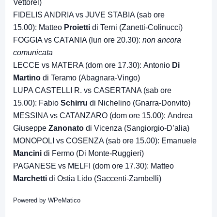
Vettorel)
FIDELIS ANDRIA vs JUVE STABIA (sab ore
15.00): Matteo
Proietti
di Terni (Zanetti-Colinucci)
FOGGIA vs CATANIA (lun ore 20.30):
non ancora
comunicata
LECCE vs MATERA (dom ore 17.30): Antonio
Di
Martino
di Teramo (Abagnara-Vingo)
LUPA CASTELLI R. vs CASERTANA (sab ore
15.00): Fabio
Schirru
di Nichelino (Gnarra-Donvito)
MESSINA vs CATANZARO (dom ore 15.00): Andrea
Giuseppe
Zanonato
di Vicenza (Sangiorgio-D’alia)
MONOPOLI vs COSENZA (sab ore 15.00): Emanuele
Mancini
di Fermo (Di Monte-Ruggieri)
PAGANESE vs MELFI (dom ore 17.30): Matteo
Marchetti
di Ostia Lido (Saccenti-Zambelli)
Powered by
WPeMatico