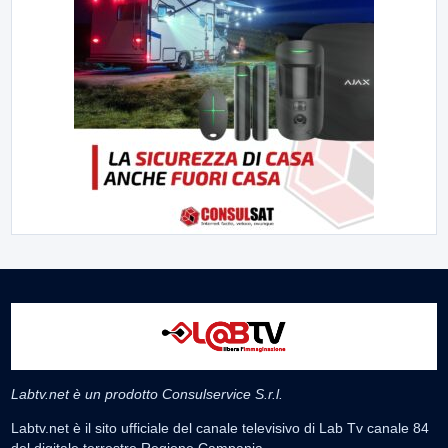
Labtv.net è un prodotto Consulservice S.r.l.
Labtv.net è il sito ufficiale del canale televisivo di Lab Tv canale 84