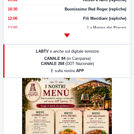
10:30
Buonissimo Red Roger (repliche)
12:00
Fili Meridiani (repliche)
13:00
La Mappa dei Piaceri
14:00
LabNews
17:00
LabNews (replica)
LABTV
e anche sul digitale terrestre
18:30
Di Faccia e di Profilo (repliche)
CANALE 84
(in Campania)
CANALE 268
(DDT Nazionale)
19:30
LabNews (Diretta)
E sulla nostra
APP
21:00
Free Sport
23:00
LabNews (replica)