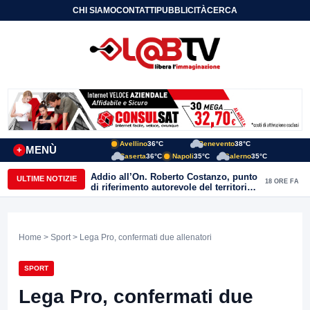
CHI SIAMO
CONTATTI
PUBBLICITÀ
CERCA
Avellino
36°C
Benevento
38°C
MENÙ
+
Caserta
36°C
Napoli
35°C
Salerno
35°C
Addio all’On. Roberto Costanzo, punto
ULTIME NOTIZIE
18 ORE FA
di riferimento autorevole del territorio,
Parente: “alle Acli ha donato amicizia,
passione e impegno autentico”
Home
>
Sport
> Lega Pro, confermati due allenatori
SPORT
Lega Pro, confermati due