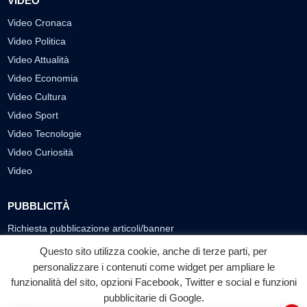
VIDEO
Video Cronaca
Video Politica
Video Attualità
Video Economia
Video Cultura
Video Sport
Video Tecnologie
Video Curiosità
Video
PUBBLICITÀ
Richiesta pubblicazione articoli/banner
Questo sito utilizza cookie, anche di terze parti, per
SEGUICI SUI SOCIAL
personalizzare i contenuti come widget per ampliare le
funzionalità del sito, opzioni Facebook, Twitter e social e funzioni
f
◎
▶
pubblicitarie di Google.
Facebook
Instagram
YouTube