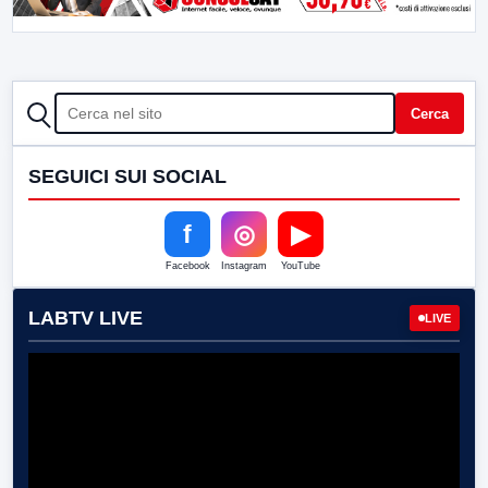
CERCA
Cerca
SEGUICI SUI SOCIAL
f
◎
▶
Facebook
Instagram
YouTube
LABTV LIVE
LIVE