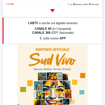
13:00
La Mappa dei Piaceri
14:00
LabNews
17:00
LabNews (replica)
LABTV
e anche sul digitale terrestre
18:30
Di Faccia e di Profilo (repliche)
CANALE 84
(in Campania)
CANALE 268
(DDT Nazionale)
19:30
LabNews (Diretta)
E sulla nostra
APP
21:00
Free Sport
23:00
LabNews (replica)