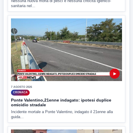
Nessuna nuova moria di pesci e nessuna criticità igienico-
sanitaria nel...
▶
7 AGOSTO 2026
CRONACA
Ponte Valentino,21enne indagato: ipotesi duplice
omicidio stradale
Incidente mortale a Ponte Valentino, indagato il 21enne alla
guida...