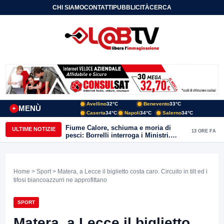
CHI SIAMO
CONTATTI
PUBBLICITÀ
CERCA
Avellino
32°C
Benevento
33°C
MENÙ
+
Caserta
34°C
Napoli
34°C
Salerno
34°C
Fiume Calore, schiuma e moria di
ULTIME NOTIZIE
13 ORE FA
pesci: Borrelli interroga i Ministri.
“Benevento paga l’assenza del
depuratore
Home
>
Sport
> Matera, a Lecce il biglietto costa caro. Circuito in tilt ed i
tifosi biancoazzurri ne approfittano
SPORT
Matera, a Lecce il biglietto