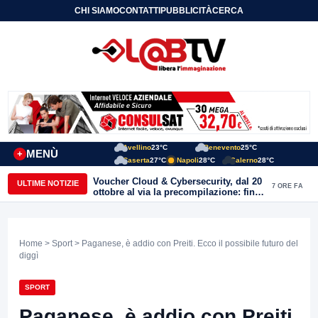
CHI SIAMO
CONTATTI
PUBBLICITÀ
CERCA
Avellino
23°C
Benevento
25°C
MENÙ
+
Caserta
27°C
Napoli
28°C
Salerno
28°C
Voucher Cloud & Cybersecurity, dal 20
ULTIME NOTIZIE
7 ORE FA
ottobre al via la precompilazione: fino
a 20mila euro a fondo perduto per
imprese e professionisti
Home
>
Sport
> Paganese, è addio con Preiti. Ecco il possibile futuro del
diggì
SPORT
Paganese, è addio con Preiti.