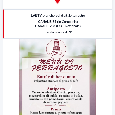
14:00
LabNews
17:00
LabNews (replica)
LABTV
e anche sul digitale terrestre
18:30
Di Faccia e di Profilo (repliche)
CANALE 84
(in Campania)
CANALE 268
(DDT Nazionale)
19:30
LabNews (Diretta)
E sulla nostra
APP
21:00
Free Sport
23:00
LabNews (replica)