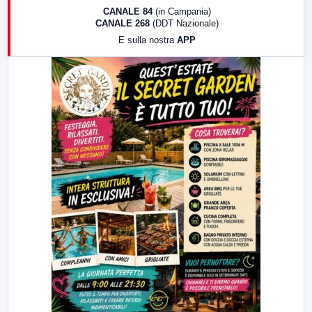
18:30
Di Faccia e di Profilo (repliche)
CANALE 84
(in Campania)
CANALE 268
(DDT Nazionale)
19:30
LabNews (Diretta)
E sulla nostra
APP
21:00
Free Sport
23:00
LabNews (replica)