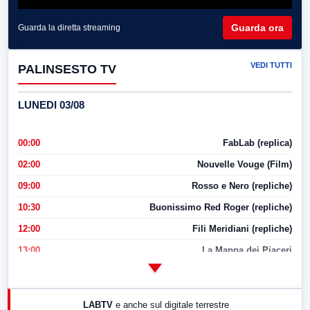
Guarda ora
Guarda la diretta streaming
VEDI TUTTI
PALINSESTO TV
LUNEDI 03/08
00:00
FabLab (replica)
02:00
Nouvelle Vouge (Film)
09:00
Rosso e Nero (repliche)
10:30
Buonissimo Red Roger (repliche)
12:00
Fili Meridiani (repliche)
13:00
La Mappa dei Piaceri
14:00
LabNews
17:00
LabNews (replica)
LABTV
e anche sul digitale terrestre