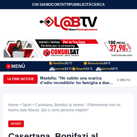
CHI SIAMO
CONTATTI
PUBBLICITÀ
CERCA
Avellino
31°C
Benevento
34°C
MENÙ
+
Caserta
31°C
Napoli
31°C
Salerno
33°C
Mastella: “Ho subito una scarica
ULTIME NOTIZIE
2 ORE FA
d’odio incredibile: ho famiglia a due
passi dal Calore”
Home
>
Sport
> Casertana, Bonifazi al veleno: “A Benevento non mi
hanno dato fiducia. Qui ci sono persone migliori”
SPORT
Casertana, Bonifazi al