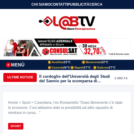
CHI SIAMO
CONTATTI
PUBBLICITÀ
CERCA
Avellino
23°C
Benevento
22°C
MENÙ
+
Caserta
26°C
Napoli
27°C
Salerno
27°C
Il cordoglio dell’Università degli Studi
ULTIME NOTIZIE
2 ORE FA
del Sannio per la scomparsa di
Roberto Costanzo
Home
>
Sport
> Casertana, l’ex Romaniello “Dopo Benevento c’è stato
lo scossone. Così abbiamo dato la possibilità ad altre squadre di
rientrare in corsa…”
SPORT