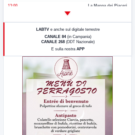
13:00
La Mappa dei Piaceri
14:00
LabNews
17:00
LabNews (replica)
LABTV
e anche sul digitale terrestre
18:30
Di Faccia e di Profilo (repliche)
CANALE 84
(in Campania)
CANALE 268
(DDT Nazionale)
19:30
LabNews (Diretta)
E sulla nostra
APP
21:00
Free Sport
23:00
LabNews (replica)