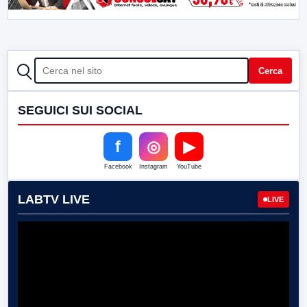
CERCA
Cerca
SEGUICI SUI SOCIAL
f
◎
▶
Facebook
Instagram
YouTube
LABTV LIVE
LIVE