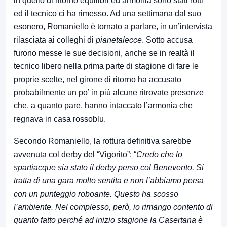
in quello di ritorno equilibri ed armonia sono stati rotti
ed il tecnico ci ha rimesso. Ad una settimana dal suo
esonero, Romaniello è tornato a parlare, in un’intervista
rilasciata ai colleghi di
pianetalecce
. Sotto accusa
furono messe le sue decisioni, anche se in realtà il
tecnico libero nella prima parte di stagione di fare le
proprie scelte, nel girone di ritorno ha accusato
probabilmente un po’ in più alcune ritrovate presenze
che, a quanto pare, hanno intaccato l’armonia che
regnava in casa rossoblu.
Secondo Romaniello, la rottura definitiva sarebbe
avvenuta col derby del “Vigorito”: “
Credo che lo
spartiacque sia stato il derby perso col Benevento. Si
tratta di una gara molto sentita e non l’abbiamo persa
con un punteggio roboante. Questo ha scosso
l’ambiente. Nel complesso, però, io rimango contento di
quanto fatto perché ad inizio stagione la Casertana è