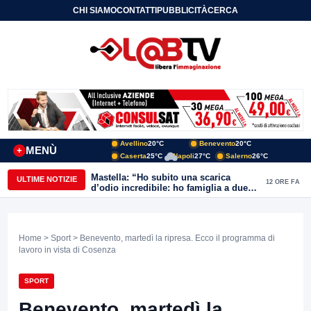
CHI SIAMO
CONTATTI
PUBBLICITÀ
CERCA
Avellino
20°C
Benevento
20°C
MENÙ
+
Caserta
25°C
Napoli
27°C
Salerno
26°C
Mastella: “Ho subito una scarica
ULTIME NOTIZIE
12 ORE FA
d’odio incredibile: ho famiglia a due
passi dal Calore”
Home
>
Sport
> Benevento, martedì la ripresa. Ecco il programma di
lavoro in vista di Cosenza
SPORT
Benevento, martedì la