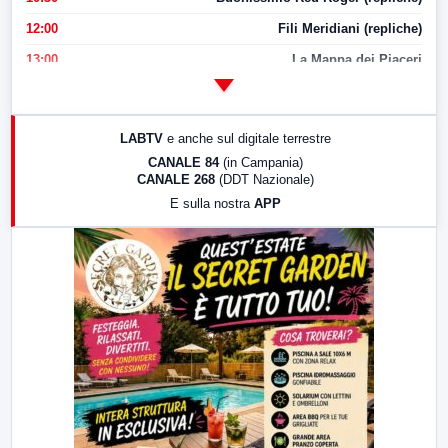
12:00
Fili Meridiani (repliche)
13:00
La Mappa dei Piaceri
14:00
LabNews
17:00
LabNews (replica)
LABTV
e anche sul digitale terrestre
18:30
Di Faccia e di Profilo (repliche)
CANALE 84
(in Campania)
CANALE 268
(DDT Nazionale)
19:30
LabNews (Diretta)
E sulla nostra
APP
21:00
Free Sport
23:00
LabNews (replica)