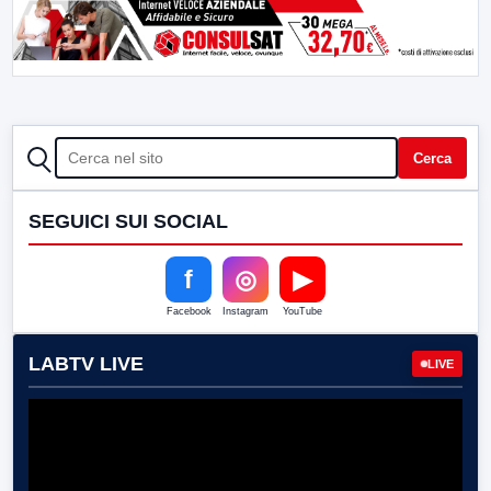
CERCA
Cerca
SEGUICI SUI SOCIAL
f
◎
▶
Facebook
Instagram
YouTube
LABTV LIVE
LIVE