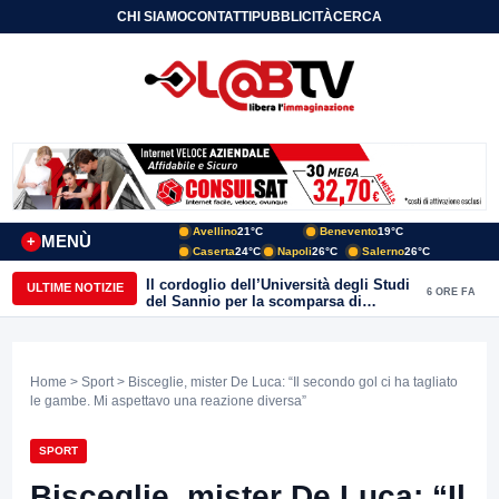
CHI SIAMO
CONTATTI
PUBBLICITÀ
CERCA
Avellino
21°C
Benevento
19°C
MENÙ
+
Caserta
24°C
Napoli
26°C
Salerno
26°C
Il cordoglio dell’Università degli Studi
ULTIME NOTIZIE
6 ORE FA
del Sannio per la scomparsa di
Roberto Costanzo
Home
>
Sport
> Bisceglie, mister De Luca: “Il secondo gol ci ha tagliato
le gambe. Mi aspettavo una reazione diversa”
SPORT
Bisceglie, mister De Luca: “Il