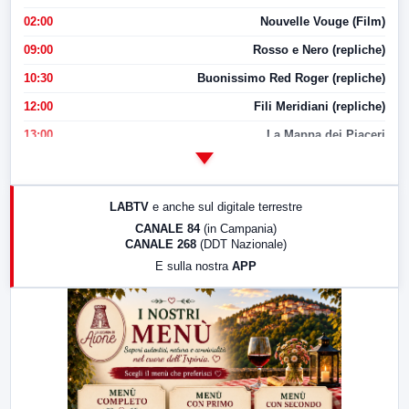
02:00
Nouvelle Vouge (Film)
09:00
Rosso e Nero (repliche)
10:30
Buonissimo Red Roger (repliche)
12:00
Fili Meridiani (repliche)
13:00
La Mappa dei Piaceri
14:00
LabNews
17:00
LabNews (replica)
LABTV
e anche sul digitale terrestre
18:30
Di Faccia e di Profilo (repliche)
CANALE 84
(in Campania)
CANALE 268
(DDT Nazionale)
19:30
LabNews (Diretta)
E sulla nostra
APP
21:00
Free Sport
23:00
LabNews (replica)