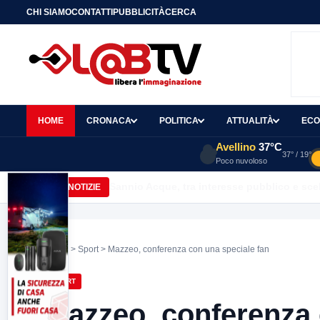
CHI SIAMO
CONTATTI
PUBBLICITÀ
CERCA
HOME
CRONACA
POLITICA
ATTUALITÀ
ECO
Avellino
37°C
37° / 19°
Poco nuvoloso
Sannio Acque, tra interesse pubblico e scelt
ULTIME NOTIZIE
Home
>
Sport
> Mazzeo, conferenza con una speciale fan
SPORT
Mazzeo, conferenza 