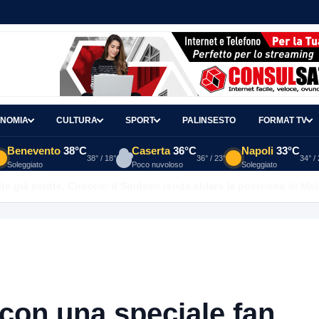
NOMIA
CULTURA
SPORT
PALINSESTO
FORMAT TV
Benevento
38°C
Caserta
36°C
Napoli
33°C
38° / 18°
36° / 23°
34° /
Soleggiato
Poco nuvoloso
Soleggiato
e già scritte, Cirocco: il Sindaco renda chiara la posizione di Mol
con una speciale fan