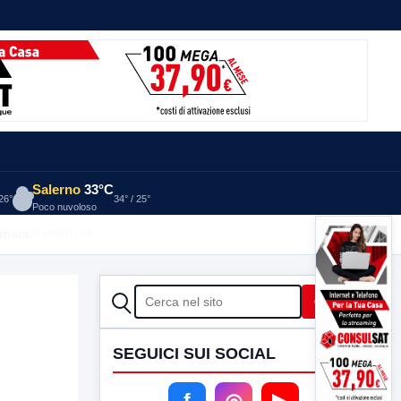
Salerno
33°C
 26°
34° / 25°
Poco nuvoloso
inara
30 MINUTI FA
CERCA
Cerca
SEGUICI SUI SOCIAL
f
◎
▶