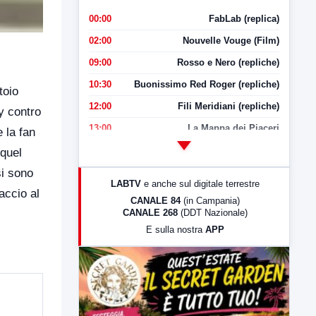
00:00
FabLab (replica)
02:00
Nouvelle Vouge (Film)
09:00
Rosso e Nero (repliche)
10:30
Buonissimo Red Roger (repliche)
toio
12:00
Fili Meridiani (repliche)
y contro
13:00
La Mappa dei Piaceri
 la fan
14:00
LabNews
 quel
17:00
LabNews (replica)
si sono
LABTV
e anche sul digitale terrestre
accio al
18:30
Di Faccia e di Profilo (repliche)
CANALE 84
(in Campania)
CANALE 268
(DDT Nazionale)
19:30
LabNews (Diretta)
E sulla nostra
APP
21:00
Free Sport
23:00
LabNews (replica)