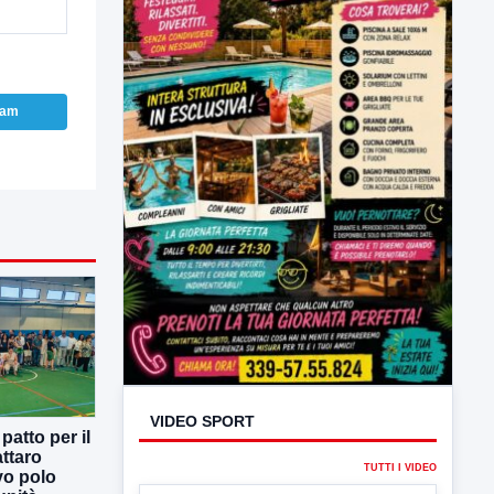
ram
VIDEO SPORT
atto per il
ttaro
TUTTI I VIDEO
vo polo