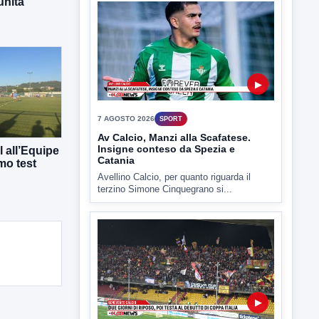
unità
▶
7 AGOSTO 2026
SPORT
Av Calcio, Manzi alla Scafatese.
Insigne conteso da Spezia e
 all’Equipe
Catania
mo test
Avellino Calcio, per quanto riguarda il
terzino Simone Cinquegrano si...
▶