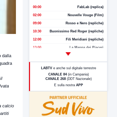
00:00
FabLab (replica)
02:00
Nouvelle Vouge (Film)
09:00
Rosso e Nero (repliche)
10:30
Buonissimo Red Roger (repliche)
12:00
Fili Meridiani (repliche)
13:00
La Mappa dei Piaceri
 dalla
14:00
LabNews
squadra
17:00
LabNews (replica)
LABTV
e anche sul digitale terrestre
18:30
Di Faccia e di Profilo (repliche)
CANALE 84
(in Campania)
il
CANALE 268
(DDT Nazionale)
19:30
LabNews (Diretta)
E sulla nostra
APP
lvata
21:00
Free Sport
23:00
LabNews (replica)
a calcio
rtiti