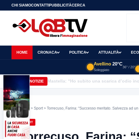
CHI SIAMO
CONTATTI
PUBBLICITÀ
CERCA
HOME
CRONACA
POLITICA
ATTUALITÀ
ECO
Avellino
20°C
36° / 20°
Soleggiato
Mastella: “Ho subito una scarica d’odio inc
ULTIME NOTIZIE
Home
>
Sport
> Torrecuso, Farina: “Successo meritato. Salvezza ad un 
SPORT
Torrecuso, Farina: 