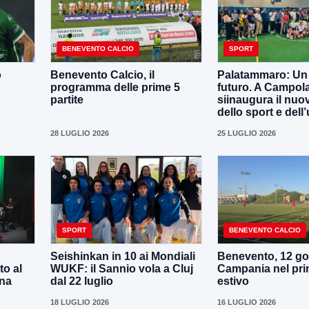
BENEVENTO CALCIO
SPORT
o
Benevento Calcio, il
Palatammaro: Un p
programma delle prime 5
futuro. A Campola
partite
siinaugura il nuo
dello sport e dell’
28 LUGLIO 2026
25 LUGLIO 2026
SPORT
BENEVENTO CALCIO
Seishinkan in 10 ai Mondiali
Benevento, 12 gol
to al
WUKF: il Sannio vola a Cluj
Campania nel pri
ena
dal 22 luglio
estivo
18 LUGLIO 2026
16 LUGLIO 2026