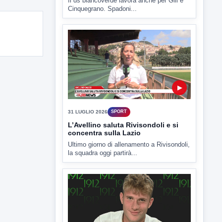
Il ds biancoverde lavora anche per Gill e
Cinquegrano. Spadoni...
▶
31 LUGLIO 2026
SPORT
L’Avellino saluta Rivisondoli e si
concentra sulla Lazio
Ultimo giorno di allenamento a Rivisondoli,
la squadra oggi partirà...