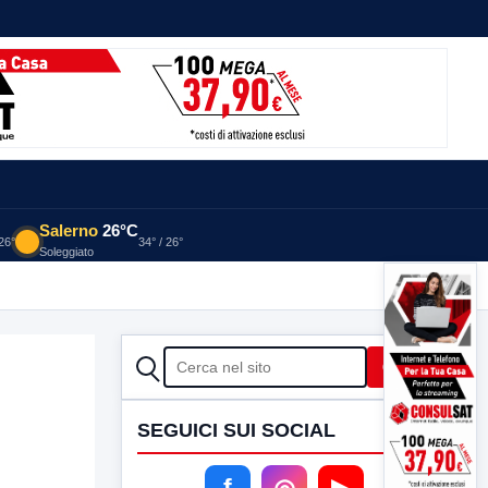
Salerno
26°C
 26°
34° / 26°
Soleggiato
CERCA
Cerca
SEGUICI SUI SOCIAL
f
◎
▶