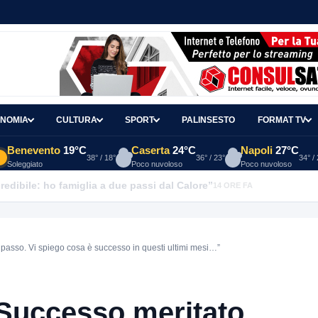
NOMIA
CULTURA
SPORT
PALINSESTO
FORMAT TV
Benevento
19°C
Caserta
24°C
Napoli
27°C
38° / 18°
36° / 23°
34° /
Soleggiato
Poco nuvoloso
Poco nuvoloso
redibile: ho famiglia a due passi dal Calore”
14 ORE FA
passo. Vi spiego cosa è successo in questi ultimi mesi…”
“Successo meritato.