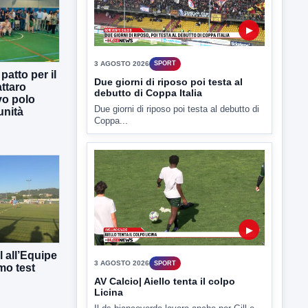
▶
3 AGOSTO 2026
SPORT
atto per il
Due giorni di riposo poi testa al
ttaro
debutto di Coppa Italia
vo polo
Due giorni di riposo poi testa al debutto di
unità
Coppa...
▶
 all’Equipe
3 AGOSTO 2026
SPORT
mo test
AV Calcio| Aiello tenta il colpo
Licina