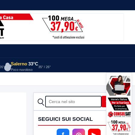
Salerno
33°C
 26°
35° / 26°
Poco nuvoloso
nio
15 ORE FA
CERCA
Cerca
SEGUICI SUI SOCIAL
f
◎
▶