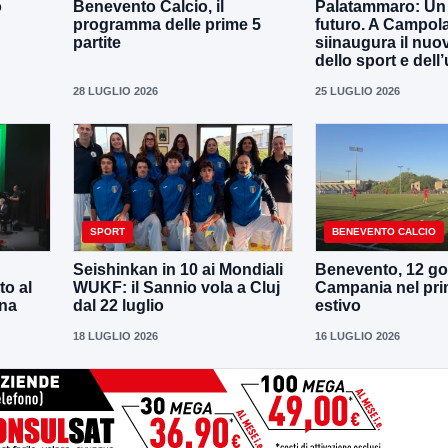
o
Benevento Calcio, il
Palatammaro: Un p
programma delle prime 5
futuro. A Campola
partite
siinaugura il nuo
dello sport e dell’
28 LUGLIO 2026
25 LUGLIO 2026
SPORT
BENEVENTO CALCIO
Seishinkan in 10 ai Mondiali
Benevento, 12 gol
to al
WUKF: il Sannio vola a Cluj
Campania nel pri
ena
dal 22 luglio
estivo
18 LUGLIO 2026
16 LUGLIO 2026