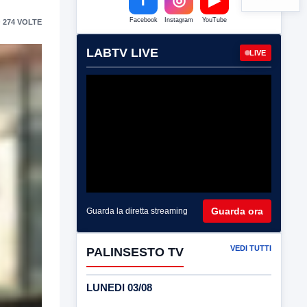
Facebook
Instagram
YouTube
 274 VOLTE
LABTV LIVE
LIVE
Guarda ora
Guarda la diretta streaming
VEDI TUTTI
PALINSESTO TV
LUNEDI 03/08