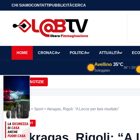
CHI SIAMO
CONTATTI
PUBBLICITÀ
CERCA
HOME
CRONACA
POLITICA
ATTUALITÀ
ECO
Avellino
35°C
36° / 20°
Soleggiato
Sannio Europa primo in Italia: vince il “Top
ULTIME NOTIZIE
Home
>
Sport
> Akragas, Rigoli: “A Lecce per fare risultato”
SPORT
Akragas, Rigoli: “A 