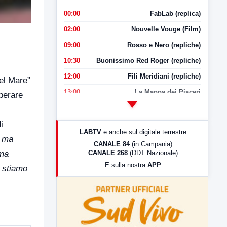
00:00
FabLab (replica)
02:00
Nouvelle Vouge (Film)
09:00
Rosso e Nero (repliche)
10:30
Buonissimo Red Roger (repliche)
12:00
Fili Meridiani (repliche)
del Mare”
13:00
La Mappa dei Piaceri
perare
14:00
LabNews
17:00
LabNews (replica)
i
LABTV
e anche sul digitale terrestre
, ma
18:30
Di Faccia e di Profilo (repliche)
CANALE 84
(in Campania)
CANALE 268
(DDT Nazionale)
 ma
19:30
LabNews (Diretta)
E sulla nostra
APP
o stiamo
21:00
Free Sport
23:00
LabNews (replica)