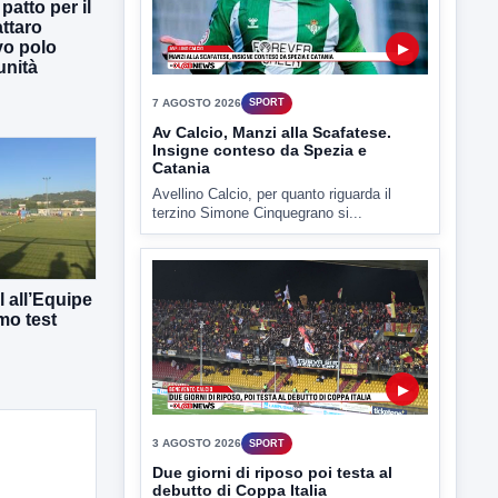
atto per il
ttaro
vo polo
▶
unità
7 AGOSTO 2026
SPORT
Av Calcio, Manzi alla Scafatese.
Insigne conteso da Spezia e
Catania
Avellino Calcio, per quanto riguarda il
terzino Simone Cinquegrano si...
 all’Equipe
mo test
▶
3 AGOSTO 2026
SPORT
Due giorni di riposo poi testa al
debutto di Coppa Italia