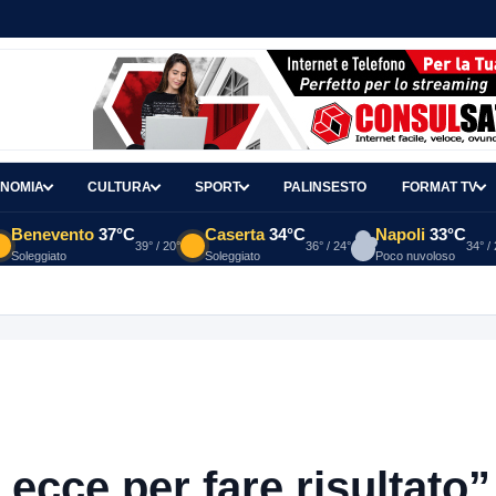
NOMIA
CULTURA
SPORT
PALINSESTO
FORMAT TV
Benevento
37°C
Caserta
34°C
Napoli
33°C
39° / 20°
36° / 24°
34° /
Soleggiato
Soleggiato
Poco nuvoloso
 of the PID Mirabilia 2026” con la realtà virtuale nei musei del San
Lecce per fare risultato”