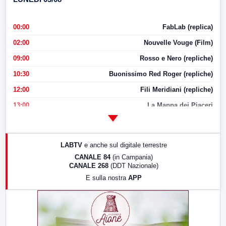
00:00
FabLab (replica)
02:00
Nouvelle Vouge (Film)
09:00
Rosso e Nero (repliche)
10:30
Buonissimo Red Roger (repliche)
12:00
Fili Meridiani (repliche)
13:00
La Mappa dei Piaceri
14:00
LabNews
17:00
LabNews (replica)
LABTV
e anche sul digitale terrestre
18:30
Di Faccia e di Profilo (repliche)
CANALE 84
(in Campania)
CANALE 268
(DDT Nazionale)
19:30
LabNews (Diretta)
E sulla nostra
APP
21:00
Free Sport
23:00
LabNews (replica)