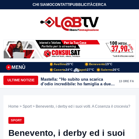
CHI SIAMO
CONTATTI
PUBBLICITÀ
CERCA
Avellino
20°C
Benevento
19°C
MENÙ
+
Caserta
24°C
Napoli
27°C
Salerno
26°C
Mastella: “Ho subito una scarica
ULTIME NOTIZIE
13 ORE FA
d’odio incredibile: ho famiglia a due
passi dal Calore”
Home
>
Sport
> Benevento, i derby ed i suoi volti. A Cosenza il crocevia?
SPORT
Benevento, i derby ed i suoi