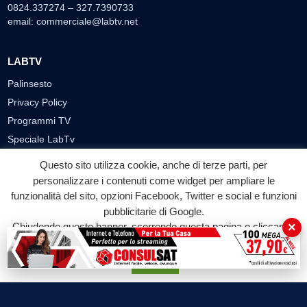
0824.337274 – 327.7390733
email:
commerciale@labtv.net
LABTV
Palinsesto
Privacy Policy
Programmi TV
Speciale LabTv
Doppio Taglio
Questo sito utilizza cookie, anche di terze parti, per
Free sport
personalizzare i contenuti come widget per ampliare le
L’Orlando Curioso
funzionalità del sito, opzioni Facebook, Twitter e social e funzioni
pubblicitarie di Google.
La Bottega di Filosofia
×
Chiudendo questo banner, scorrendo questa pagina o cliccando
Labnews
su qualunque suo elemento acconsenti all'uso dei cookie.
Le Voci del Parco
Accetta
Parliamo di…
Ricomincio da me