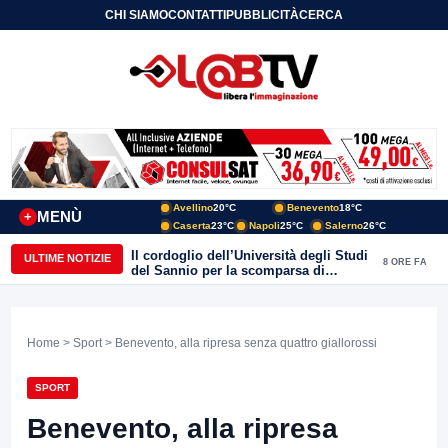
CHI SIAMO
CONTATTI
PUBBLICITÀ
CERCA
Avellino
20°C
Benevento
18°C
MENÙ
+
Caserta
23°C
Napoli
25°C
Salerno
26°C
Il cordoglio dell’Università degli Studi
ULTIME NOTIZIE
8 ORE FA
del Sannio per la scomparsa di
Roberto Costanzo
Home
>
Sport
> Benevento, alla ripresa senza quattro giallorossi
SPORT
Benevento, alla ripresa