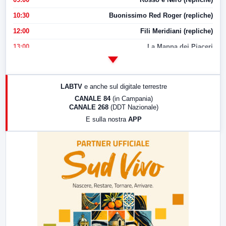
10:30
Buonissimo Red Roger (repliche)
12:00
Fili Meridiani (repliche)
13:00
La Mappa dei Piaceri
14:00
LabNews
17:00
LabNews (replica)
LABTV
e anche sul digitale terrestre
18:30
Di Faccia e di Profilo (repliche)
CANALE 84
(in Campania)
CANALE 268
(DDT Nazionale)
19:30
LabNews (Diretta)
E sulla nostra
APP
21:00
Free Sport
23:00
LabNews (replica)