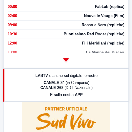
00:00
FabLab (replica)
02:00
Nouvelle Vouge (Film)
09:00
Rosso e Nero (repliche)
10:30
Buonissimo Red Roger (repliche)
12:00
Fili Meridiani (repliche)
13:00
La Mappa dei Piaceri
14:00
LabNews
17:00
LabNews (replica)
LABTV
e anche sul digitale terrestre
18:30
Di Faccia e di Profilo (repliche)
CANALE 84
(in Campania)
CANALE 268
(DDT Nazionale)
19:30
LabNews (Diretta)
E sulla nostra
APP
21:00
Free Sport
23:00
LabNews (replica)