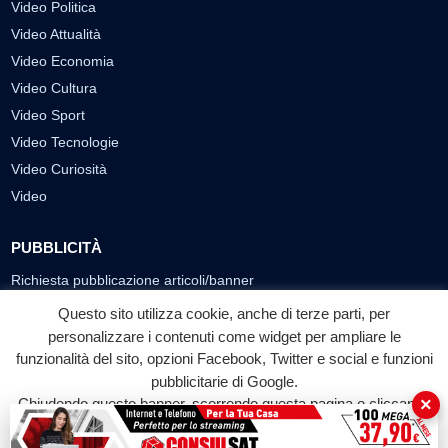
Video Politica
Video Attualità
Video Economia
Video Cultura
Video Sport
Video Tecnologie
Video Curiosità
Video
PUBBLICITÀ
Richiesta pubblicazione articoli/banner
Questo sito utilizza cookie, anche di terze parti, per
SEGUICI SUI SOCIAL
personalizzare i contenuti come widget per ampliare le
funzionalità del sito, opzioni Facebook, Twitter e social e funzioni
f
◎
▶
pubblicitarie di Google.
Facebook
Instagram
YouTube
×
Chiudendo questo banner, scorrendo questa pagina o cliccando
su qualunque suo elemento acconsenti all'uso dei cookie.