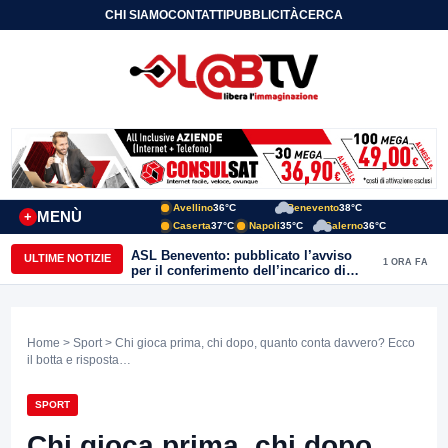
CHI SIAMO
CONTATTI
PUBBLICITÀ
CERCA
Avellino
36°C
Benevento
38°C
MENÙ
+
Caserta
37°C
Napoli
35°C
Salerno
36°C
ASL Benevento: pubblicato l’avviso
ULTIME NOTIZIE
1 ORA FA
per il conferimento dell’incarico di
Direttore della Unità Operativa
Complessa Cure Primarie
Home
>
Sport
> Chi gioca prima, chi dopo, quanto conta davvero? Ecco
il botta e risposta…
SPORT
Chi gioca prima, chi dopo,