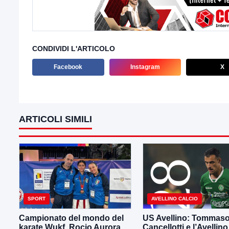
CONDIVIDI L'ARTICOLO
Facebook
Instagram
X
ARTICOLI SIMILI
SPORT
AVELLINO CALCIO
Campionato del mondo del
US Avellino: Tommas
karate Wukf. Rocio Aurora
Cancellotti e l’Avellino