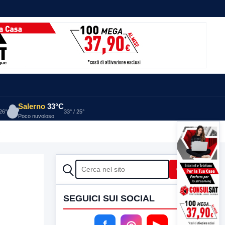
Salerno
33°C
 26°
33° / 25°
Poco nuvoloso
A
CERCA
Cerca
SEGUICI SUI SOCIAL
f
◎
▶