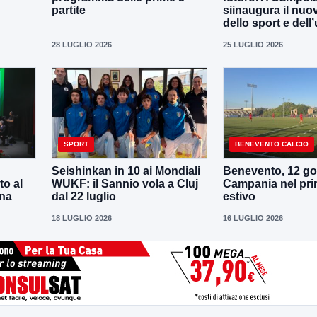
partite
siinaugura il nuo
dello sport e dell’
28 LUGLIO 2026
25 LUGLIO 2026
SPORT
BENEVENTO CALCIO
Seishinkan in 10 ai Mondiali
Benevento, 12 gol
to al
WUKF: il Sannio vola a Cluj
Campania nel pri
ena
dal 22 luglio
estivo
18 LUGLIO 2026
16 LUGLIO 2026