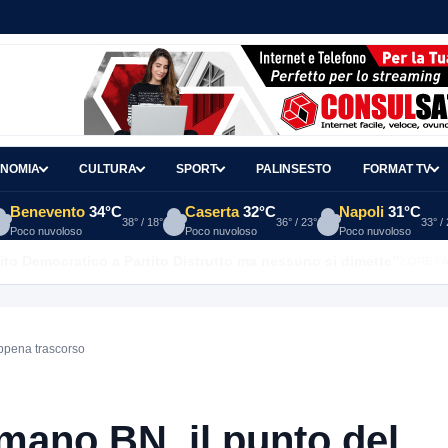
NOMIA
CULTURA
SPORT
PALINSESTO
FORMAT TV
Benevento
34°C
Caserta
32°C
Napoli
31°C
38° / 18°
36° / 23°
33° /
Poco nuvoloso
Poco nuvoloso
Poco nuvoloso
ito Democratico a Partito Distrutto ma nessuno si dimette”
2 ORE F
ppena trascorso
mano BN, il punto del