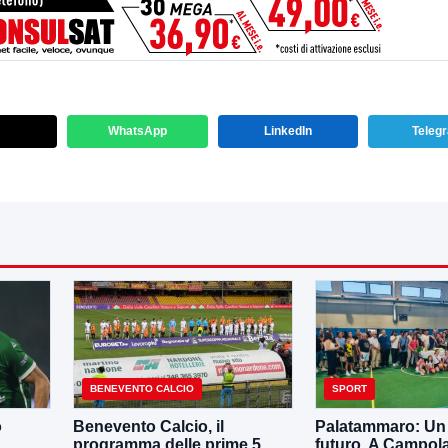
WhatsApp
LinkedIn
Teleg
BENEVENTO CALCIO
SPORT
o
Benevento Calcio, il
Palatammaro: Un p
programma delle prime 5
futuro. A Campola