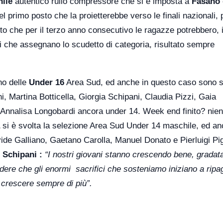
ile
autentico rullo compressore che si è imposta a
Fasano
l primo posto che la proietterebbe verso le finali nazionali,
to che per il terzo anno consecutivo le ragazze potrebbero, i
ri che assegnano lo scudetto di categoria, risultato sempre
no delle
Under 16
Area Sud, ed anche in questo caso sono s
, Martina Botticella, Giorgia Schipani, Claudia Pizzi, Gaia
e Annalisa Longobardi ancora under 14. Week end finito? nien
si è svolta la selezione Area Sud Under 14 maschile, ed an
vide Galliano, Gaetano Carolla, Manuel Donato e Pierluigi Pig
o Schipani :
“I nostri giovani stanno crescendo bene, grada
edere che gli enormi sacrifici che sosteniamo iniziano a ripa
 crescere sempre di più”.