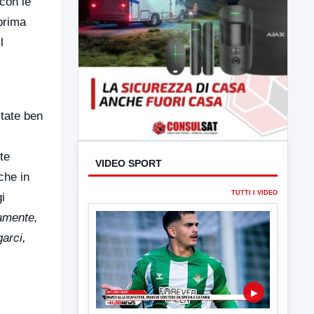
con le
 prima
l
tate ben
te
VIDEO SPORT
che in
TUTTI I VIDEO
i
tamente,
garci,
▶