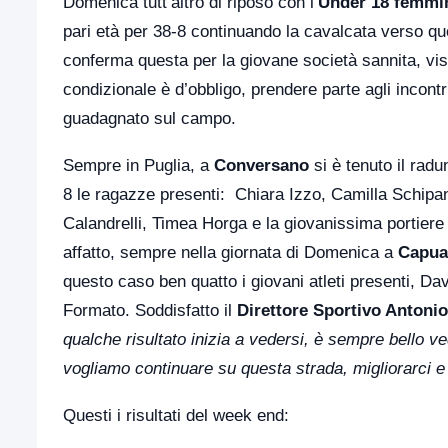
Domenica tutt’altro di riposo con l’
Under 18
femmin
pari età per 38-8 continuando la cavalcata verso que
conferma questa per la giovane società sannita, vis
condizionale è d’obbligo, prendere parte agli incont
guadagnato sul campo.
Sempre in Puglia, a
Conversano
si è tenuto il radu
8 le ragazze presenti: Chiara Izzo, Camilla Schipani
Calandrelli, Timea Horga e la giovanissima portier
affatto, sempre nella giornata di Domenica a
Capua
questo caso ben quatto i giovani atleti presenti, Da
Formato. Soddisfatto il
Direttore Sportivo Antoni
qualche risultato inizia a vedersi, è sempre bello v
vogliamo continuare su questa strada, migliorarci e
Questi i risultati del week end: