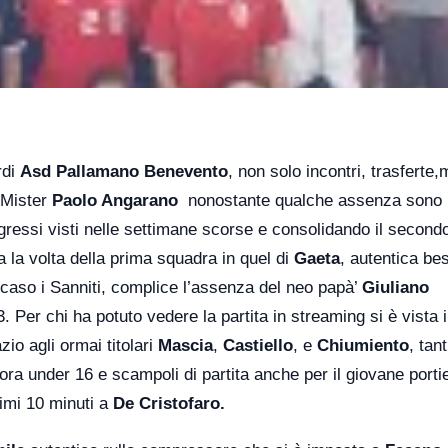
rdi
Asd Pallamano Benevento
, non solo incontri, trasferte,
 Mister
Paolo Angarano
nonostante qualche assenza sono r
ressi visti nelle settimane scorse e consolidando il second
a la volta della prima squadra in quel di
Gaeta
, autentica be
o caso i Sanniti, complice l’assenza del neo papà’
Giuliano
. Per chi ha potuto vedere la partita in streaming si è vista 
o agli ormai titolari
Mascia
,
Castiello
, e
Chiumiento
, tan
ra under 16 e scampoli di partita anche per il giovane portie
timi 10 minuti a
De Cristofaro.