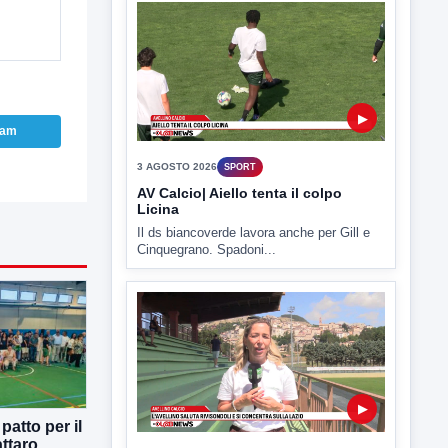
▶
ram
3 AGOSTO 2026
SPORT
AV Calcio| Aiello tenta il colpo
Licina
Il ds biancoverde lavora anche per Gill e
Cinquegrano. Spadoni...
▶
atto per il
ttaro