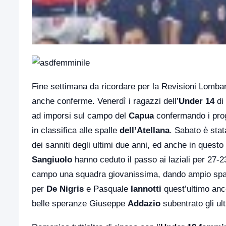
Fine settimana da ricordare per la Revisioni Lomba
anche conferme. Venerdì i ragazzi dell’
Under 14
di
ad imporsi sul campo del
Capua
confermando i prog
in classifica alle spalle
dell’Atellana
. Sabato è stat
dei sanniti degli ultimi due anni, ed anche in quest
Sangiuolo
hanno ceduto il passo ai laziali per 27-23
campo una squadra giovanissima, dando ampio spazi
per
De Nigris
e Pasquale
Iannotti
quest’ultimo anco
belle speranze Giuseppe
Addazio
subentrato gli ul