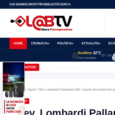
CHI SIAMO
CONTATTI
PUBBLICITÀ
CERCA
HOME
CRONACA
POLITICA
ATTUALITÀ
ECO
Avellino
32°C
37° / 19°
Poco nuvoloso
Palmieri, Coraggio Dem: PD Sannio, da Part
ULTIME NOTIZIE
Home
>
Sport
> Rev. Lombardi Pallamano BN, il punto del week-end a
SPORT
Rev. Lombardi Palla