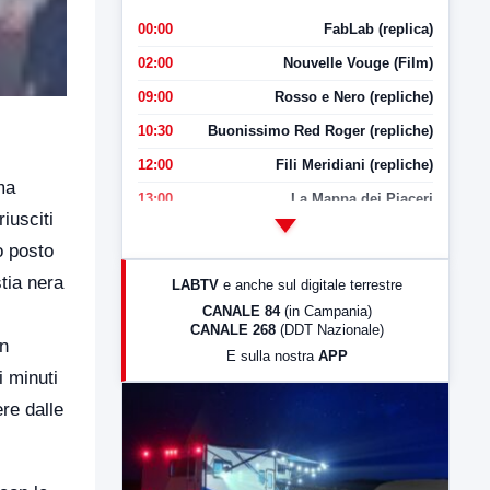
00:00
FabLab (replica)
02:00
Nouvelle Vouge (Film)
09:00
Rosso e Nero (repliche)
10:30
Buonissimo Red Roger (repliche)
12:00
Fili Meridiani (repliche)
ma
13:00
La Mappa dei Piaceri
iusciti
14:00
LabNews
o posto
17:00
LabNews (replica)
stia nera
LABTV
e anche sul digitale terrestre
18:30
Di Faccia e di Profilo (repliche)
CANALE 84
(in Campania)
CANALE 268
(DDT Nazionale)
19:30
LabNews (Diretta)
in
E sulla nostra
APP
21:00
Free Sport
ti minuti
23:00
LabNews (replica)
re dalle