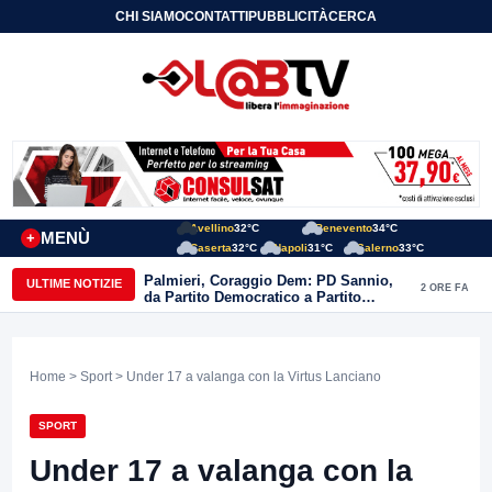
CHI SIAMO
CONTATTI
PUBBLICITÀ
CERCA
Avellino
32°C
Benevento
34°C
MENÙ
+
Caserta
32°C
Napoli
31°C
Salerno
33°C
Palmieri, Coraggio Dem: PD Sannio,
ULTIME NOTIZIE
2 ORE FA
da Partito Democratico a Partito
Distrutto ma nessuno si dimette”
Home
>
Sport
> Under 17 a valanga con la Virtus Lanciano
SPORT
Under 17 a valanga con la