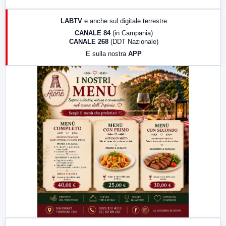
17:00
LabNews (replica)
LABTV
e anche sul digitale terrestre
18:30
Di Faccia e di Profilo (repliche)
CANALE 84
(in Campania)
CANALE 268
(DDT Nazionale)
19:30
LabNews (Diretta)
E sulla nostra
APP
21:00
Free Sport
23:00
LabNews (replica)