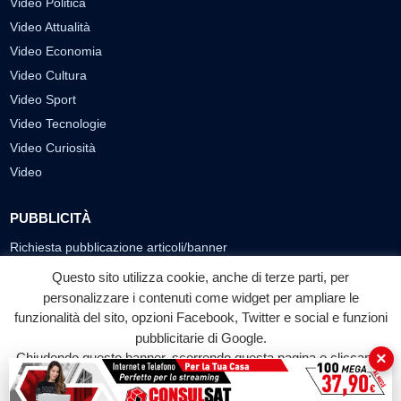
Video Politica
Video Attualità
Video Economia
Video Cultura
Video Sport
Video Tecnologie
Video Curiosità
Video
PUBBLICITÀ
Richiesta pubblicazione articoli/banner
Questo sito utilizza cookie, anche di terze parti, per
SEGUICI SUI SOCIAL
personalizzare i contenuti come widget per ampliare le
funzionalità del sito, opzioni Facebook, Twitter e social e funzioni
f
◎
▶
pubblicitarie di Google.
Facebook
Instagram
YouTube
×
Chiudendo questo banner, scorrendo questa pagina o cliccando
su qualunque suo elemento acconsenti all'uso dei cookie.