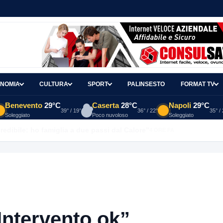
NOMIA
CULTURA
SPORT
PALINSESTO
FORMAT TV
Benevento
29°C
Caserta
28°C
Napoli
29°C
39° / 19°
36° / 22°
35° /
Soleggiato
Poco nuvoloso
Soleggiato
redibile: ho famiglia a due passi dal Calore”
4 ORE FA
ntervento ok”