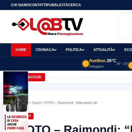
CHI SIAMO
CONTATTI
PUBBLICITÀ
CERCA
HOME
CRONACA
POLITICA
ATTUALITÀ
ECO
Avellino
26°C
38° / 20°
Soleggiato
Mastella: “Ho subito una scarica d’odio inc
ULTIME NOTIZIE
Home
>
Sport
> FOTO – Raimondi: “Intervento ok”
SPORT
FOTO – Raimondi: “I