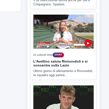
Il ds biancoverde lavora anche per Gill e
Cinquegrano. Spadoni...
▶
31 LUGLIO 2026
SPORT
L’Avellino saluta Rivisondoli e si
concentra sulla Lazio
Ultimo giorno di allenamento a Rivisondoli,
la squadra oggi partirà...