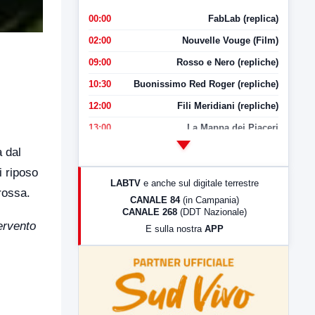
00:00
FabLab (replica)
02:00
Nouvelle Vouge (Film)
09:00
Rosso e Nero (repliche)
10:30
Buonissimo Red Roger (repliche)
12:00
Fili Meridiani (repliche)
13:00
La Mappa dei Piaceri
14:00
LabNews
a dal
17:00
LabNews (replica)
i riposo
LABTV
e anche sul digitale terrestre
orossa.
18:30
Di Faccia e di Profilo (repliche)
CANALE 84
(in Campania)
CANALE 268
(DDT Nazionale)
19:30
LabNews (Diretta)
ervento
E sulla nostra
APP
21:00
Free Sport
23:00
LabNews (replica)