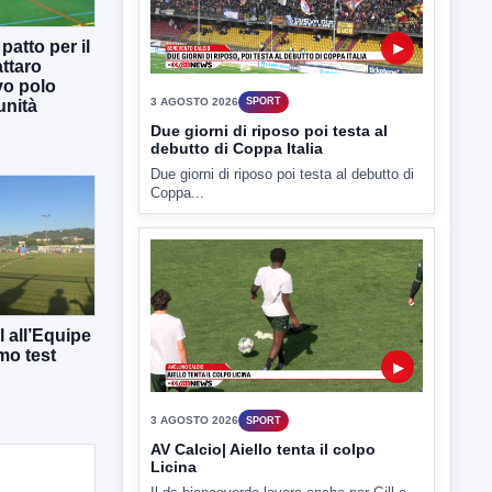
atto per il
▶
ttaro
vo polo
3 AGOSTO 2026
SPORT
unità
Due giorni di riposo poi testa al
debutto di Coppa Italia
Due giorni di riposo poi testa al debutto di
Coppa...
 all’Equipe
mo test
▶
3 AGOSTO 2026
SPORT
AV Calcio| Aiello tenta il colpo
Licina