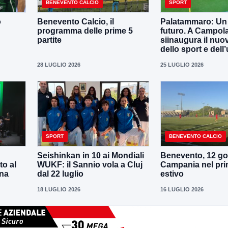
BENEVENTO CALCIO
SPORT
o
Benevento Calcio, il
Palatammaro: Un p
programma delle prime 5
futuro. A Campola
partite
siinaugura il nuo
dello sport e dell’
28 LUGLIO 2026
25 LUGLIO 2026
SPORT
BENEVENTO CALCIO
Seishinkan in 10 ai Mondiali
Benevento, 12 gol
to al
WUKF: il Sannio vola a Cluj
Campania nel pri
ena
dal 22 luglio
estivo
18 LUGLIO 2026
16 LUGLIO 2026