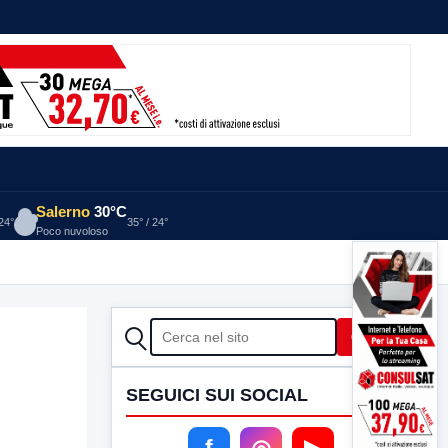
Salerno
30°C
 24°
35° / 24°
Poco nuvoloso
CERCA
Cerca
SEGUICI SUI SOCIAL
f
◎
▶