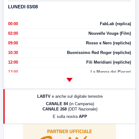
LUNEDI 03/08
00:00
FabLab (replica)
02:00
Nouvelle Vouge (Film)
09:00
Rosso e Nero (repliche)
10:30
Buonissimo Red Roger (repliche)
12:00
Fili Meridiani (repliche)
13:00
La Mappa dei Piaceri
14:00
LabNews
17:00
LabNews (replica)
LABTV
e anche sul digitale terrestre
18:30
Di Faccia e di Profilo (repliche)
CANALE 84
(in Campania)
CANALE 268
(DDT Nazionale)
19:30
LabNews (Diretta)
E sulla nostra
APP
21:00
Free Sport
23:00
LabNews (replica)