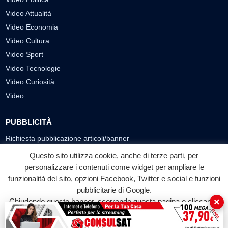
Video Attualità
Video Economia
Video Cultura
Video Sport
Video Tecnologie
Video Curiosità
Video
PUBBLICITÀ
Richiesta pubblicazione articoli/banner
Questo sito utilizza cookie, anche di terze parti, per
SEGUICI SUI SOCIAL
personalizzare i contenuti come widget per ampliare le
funzionalità del sito, opzioni Facebook, Twitter e social e funzioni
f
◎
▶
pubblicitarie di Google.
Facebook
Instagram
YouTube
×
Chiudendo questo banner, scorrendo questa pagina o cliccando
su qualunque suo elemento acconsenti all'uso dei cookie.
© 2026 LABTV - Tutti i diritti riservati