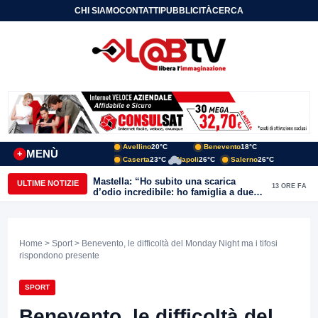
CHI SIAMO
CONTATTI
PUBBLICITÀ
CERCA
Avellino
20°C
Benevento
18°C
MENÙ
+
Caserta
23°C
Napoli
26°C
Salerno
26°C
Mastella: “Ho subito una scarica
ULTIME NOTIZIE
13 ORE FA
d’odio incredibile: ho famiglia a due
passi dal Calore”
Home
>
Sport
> Benevento, le difficoltà del Monday Night ma i tifosi
rispondono presente
SPORT
Benevento, le difficoltà del