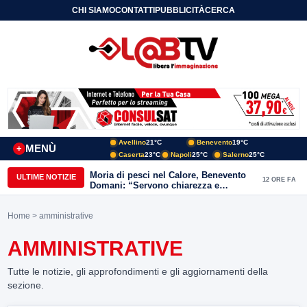
CHI SIAMO
CONTATTI
PUBBLICITÀ
CERCA
Avellino
21°C
Benevento
19°C
MENÙ
+
Caserta
23°C
Napoli
25°C
Salerno
25°C
Moria di pesci nel Calore, Benevento
ULTIME NOTIZIE
12 ORE FA
Domani: “Servono chiarezza e
approfondimenti sulla gestione
ambientale”
Home
> amministrative
AMMINISTRATIVE
Tutte le notizie, gli approfondimenti e gli aggiornamenti della
sezione.