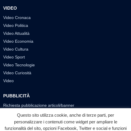
VIDEO
Video Cronaca
Video Politica
Video Attualità
Video Economia
Video Cultura
Video Sport
Video Tecnologie
Video Curiosità
Video
PUBBLICITÀ
Richiesta pubblicazione articoli/banner
Questo sito utilizza cookie, anche di terze parti, per
SEGUICI SUI SOCIAL
personalizzare i contenuti come widget per ampliare le
funzionalità del sito, opzioni Facebook, Twitter e social e funzioni
f
◎
▶