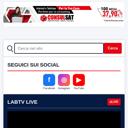
CERCA
Cerca
SEGUICI SUI SOCIAL
f
◎
▶
Facebook
Instagram
YouTube
LABTV LIVE
LIVE