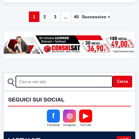
1
2
3
…
40
Successivo »
CERCA
Cerca
SEGUICI SUI SOCIAL
f
◎
▶
Facebook
Instagram
YouTube