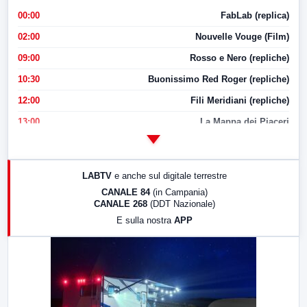
00:00
FabLab (replica)
02:00
Nouvelle Vouge (Film)
09:00
Rosso e Nero (repliche)
10:30
Buonissimo Red Roger (repliche)
12:00
Fili Meridiani (repliche)
13:00
La Mappa dei Piaceri
14:00
LabNews
17:00
LabNews (replica)
LABTV
e anche sul digitale terrestre
18:30
Di Faccia e di Profilo (repliche)
CANALE 84
(in Campania)
CANALE 268
(DDT Nazionale)
19:30
LabNews (Diretta)
E sulla nostra
APP
21:00
Free Sport
23:00
LabNews (replica)