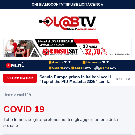
CHI SIAMO
CONTATTI
PUBBLICITÀ
CERCA
Avellino
31°C
Benevento
30°C
MENÙ
+
Caserta
30°C
Napoli
30°C
Salerno
31°C
Sannio Europa primo in Italia: vince il
ULTIME NOTIZIE
14 ORE FA
“Top of the PID Mirabilia 2026” con la
realtà virtuale nei musei del Sannio
Home
> covid 19
COVID 19
Tutte le notizie, gli approfondimenti e gli aggiornamenti della
sezione.