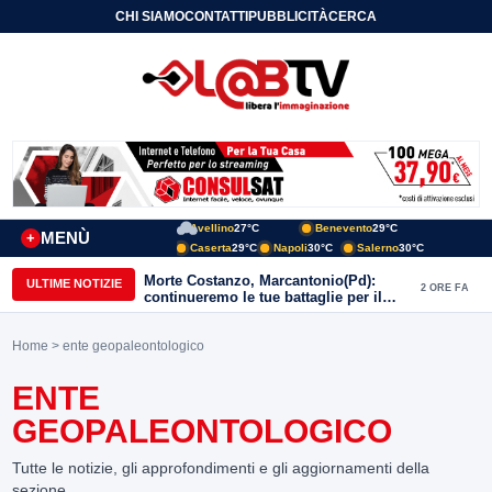
CHI SIAMO
CONTATTI
PUBBLICITÀ
CERCA
Avellino
27°C
Benevento
29°C
MENÙ
+
Caserta
29°C
Napoli
30°C
Salerno
30°C
Morte Costanzo, Marcantonio(Pd):
ULTIME NOTIZIE
2 ORE FA
continueremo le tue battaglie per il
Sannio
Home
> ente geopaleontologico
ENTE
GEOPALEONTOLOGICO
Tutte le notizie, gli approfondimenti e gli aggiornamenti della
sezione.