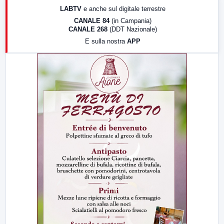
17:00
LabNews (replica)
LABTV
e anche sul digitale terrestre
18:30
Di Faccia e di Profilo (repliche)
CANALE 84
(in Campania)
CANALE 268
(DDT Nazionale)
19:30
LabNews (Diretta)
E sulla nostra
APP
21:00
Free Sport
23:00
LabNews (replica)