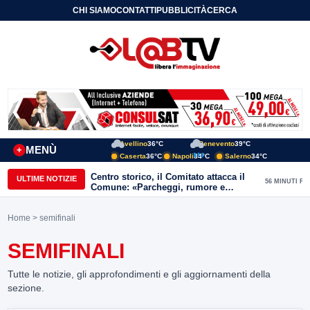
CHI SIAMO
CONTATTI
PUBBLICITÀ
CERCA
Avellino
36°C
Benevento
39°C
MENÙ
+
Caserta
36°C
Napoli
34°C
Salerno
34°C
Centro storico, il Comitato attacca il
ULTIME NOTIZIE
56 MINUTI FA
Comune: «Parcheggi, rumore e
degrado, servono risposte immediate»
Home
> semifinali
SEMIFINALI
Tutte le notizie, gli approfondimenti e gli aggiornamenti della
sezione.