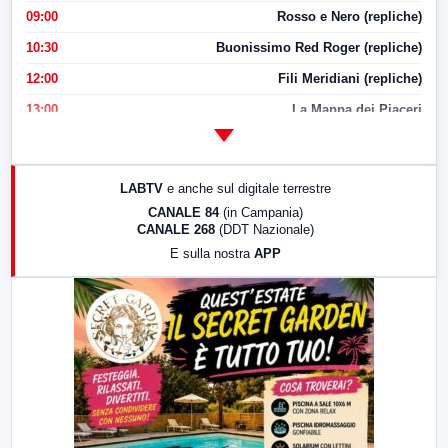
09:00
Rosso e Nero (repliche)
10:30
Buonissimo Red Roger (repliche)
12:00
Fili Meridiani (repliche)
13:00
La Mappa dei Piaceri
14:00
LabNews
17:00
LabNews (replica)
LABTV
e anche sul digitale terrestre
18:30
Di Faccia e di Profilo (repliche)
CANALE 84
(in Campania)
CANALE 268
(DDT Nazionale)
19:30
LabNews (Diretta)
E sulla nostra
APP
21:00
Free Sport
23:00
LabNews (replica)