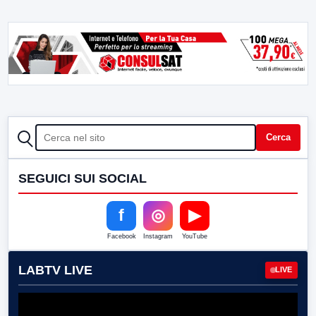
CERCA
Cerca
SEGUICI SUI SOCIAL
f
◎
▶
Facebook
Instagram
YouTube
LABTV LIVE
LIVE