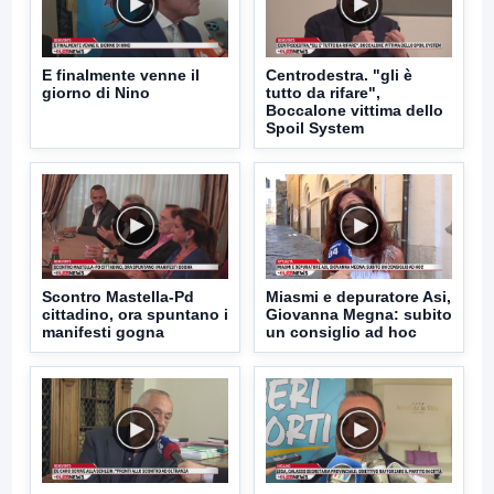
E finalmente venne il
Centrodestra. "gli è
giorno di Nino
tutto da rifare",
Boccalone vittima dello
Spoil System
Scontro Mastella-Pd
Miasmi e depuratore Asi,
cittadino, ora spuntano i
Giovanna Megna: subito
manifesti gogna
un consiglio ad hoc