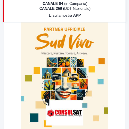
18:30
Di Faccia e di Profilo (repliche)
CANALE 84
(in Campania)
CANALE 268
(DDT Nazionale)
19:30
LabNews (Diretta)
E sulla nostra
APP
21:00
Free Sport
23:00
LabNews (replica)