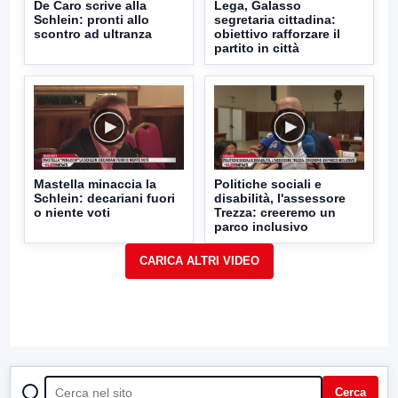
De Caro scrive alla
Lega, Galasso
Schlein: pronti allo
segretaria cittadina:
scontro ad ultranza
obiettivo rafforzare il
partito in città
Mastella minaccia la
Politiche sociali e
Schlein: decariani fuori
disabilità, l'assessore
o niente voti
Trezza: creeremo un
parco inclusivo
CERCA
Cerca