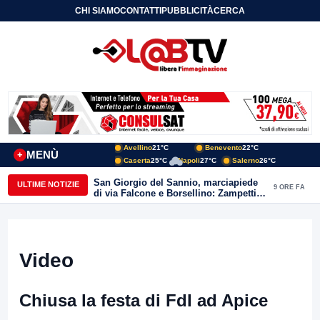
CHI SIAMO
CONTATTI
PUBBLICITÀ
CERCA
Avellino
21°C
Benevento
22°C
MENÙ
+
Caserta
25°C
Napoli
27°C
Salerno
26°C
San Giorgio del Sannio, marciapiede
ULTIME NOTIZIE
9 ORE FA
di via Falcone e Borsellino: Zampetti e
Lombardi replicano alle polemiche
Video
Chiusa la festa di FdI ad Apice