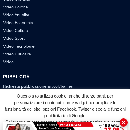
Video Politica
Video Attualità
Video Economia
Video Cultura
Video Sport
Video Tecnologie
Video Curiosità
Video
PUBBLICITÀ
Richiesta pubblicazione articoli/banner
Questo sito utilizza cookie, anche di terze parti, per
SEGUICI SUI SOCIAL
personalizzare i contenuti come widget per ampliare le
funzionalità del sito, opzioni Facebook, Twitter e social e funzioni
f
◎
▶
pubblicitarie di Google.
Facebook
Instagram
YouTube
×
Chiudendo questo banner, scorrendo questa pagina o cliccando
su qualunque suo elemento acconsenti all'uso dei cookie.