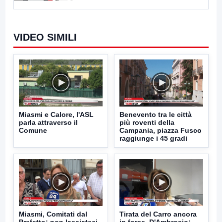
VIDEO SIMILI
Miasmi e Calore, l'ASL
Benevento tra le città
parla attraverso il
più roventi della
Comune
Campania, piazza Fusco
raggiunge i 45 gradi
Miasmi, Comitati dal
Tirata del Carro ancora
Prefetto: non lasciateci
in forse, D'Ambrosio: