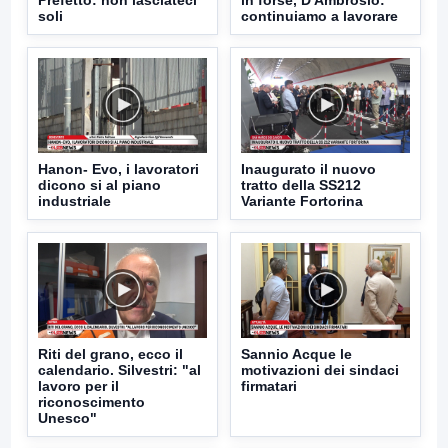
soli
continuiamo a lavorare
Hanon- Evo, i lavoratori
Inaugurato il nuovo
dicono si al piano
tratto della SS212
industriale
Variante Fortorina
Riti del grano, ecco il
Sannio Acque le
calendario. Silvestri: "al
motivazioni dei sindaci
lavoro per il
firmatari
riconoscimento
Unesco"