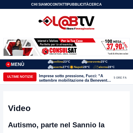
CHI SIAMO
CONTATTI
PUBBLICITÀ
CERCA
Avellino
23°C
Benevento
25°C
MENÙ
+
Caserta
27°C
Napoli
28°C
Salerno
28°C
Imprese sotto pressione, Fucci: “A
ULTIME NOTIZIE
5 ORE FA
settembre mobilitazione da Benevento
e Avellino”
Video
Autismo, parte nel Sannio la