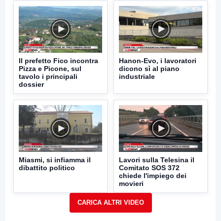
Il prefetto Fico incontra
Hanon-Evo, i lavoratori
Pizza e Picone, sul
dicono sì al piano
tavolo i principali
industriale
dossier
Miasmi, si infiamma il
Lavori sulla Telesina il
dibattito politico
Comitato SOS 372
chiede l'impiego dei
movieri