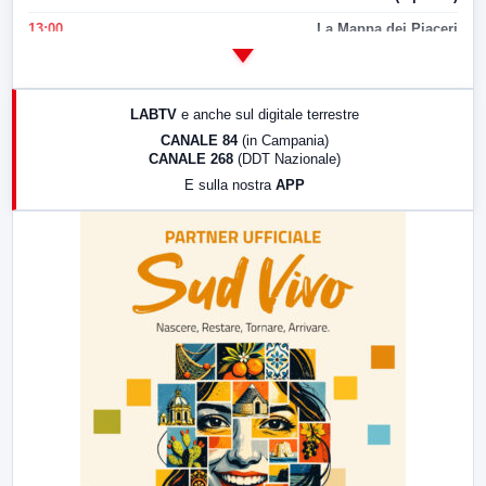
13:00
La Mappa dei Piaceri
14:00
LabNews
17:00
LabNews (replica)
LABTV
e anche sul digitale terrestre
18:30
Di Faccia e di Profilo (repliche)
CANALE 84
(in Campania)
CANALE 268
(DDT Nazionale)
19:30
LabNews (Diretta)
E sulla nostra
APP
21:00
Free Sport
23:00
LabNews (replica)