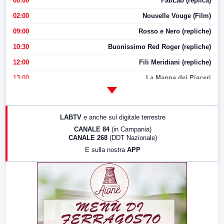
00:00
FabLab (replica)
02:00
Nouvelle Vouge (Film)
09:00
Rosso e Nero (repliche)
10:30
Buonissimo Red Roger (repliche)
12:00
Fili Meridiani (repliche)
13:00
La Mappa dei Piaceri
14:00
LabNews
17:00
LabNews (replica)
LABTV
e anche sul digitale terrestre
18:30
Di Faccia e di Profilo (repliche)
CANALE 84
(in Campania)
CANALE 268
(DDT Nazionale)
19:30
LabNews (Diretta)
E sulla nostra
APP
21:00
Free Sport
23:00
LabNews (replica)