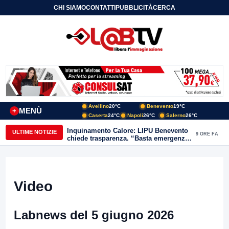
CHI SIAMO
CONTATTI
PUBBLICITÀ
CERCA
Avellino
20°C
Benevento
19°C
MENÙ
+
Caserta
24°C
Napoli
26°C
Salerno
26°C
Inquinamento Calore: LIPU Benevento
ULTIME NOTIZIE
9 ORE FA
chiede trasparenza. “Basta emergenze:
non possiamo continuare a trattare i
nostri corsi d’acqua come semplici
canali di scarico
Video
Labnews del 5 giugno 2026