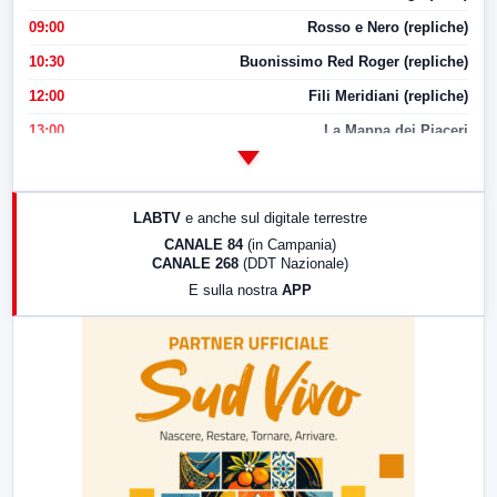
09:00
Rosso e Nero (repliche)
10:30
Buonissimo Red Roger (repliche)
12:00
Fili Meridiani (repliche)
13:00
La Mappa dei Piaceri
14:00
LabNews
17:00
LabNews (replica)
LABTV
e anche sul digitale terrestre
18:30
Di Faccia e di Profilo (repliche)
CANALE 84
(in Campania)
CANALE 268
(DDT Nazionale)
19:30
LabNews (Diretta)
E sulla nostra
APP
21:00
Free Sport
23:00
LabNews (replica)