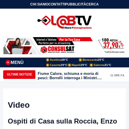
CHI SIAMO
CONTATTI
PUBBLICITÀ
CERCA
Avellino
28°C
Benevento
25°C
MENÙ
+
Caserta
29°C
Napoli
29°C
Salerno
31°C
Fiume Calore, schiuma e moria di
ULTIME NOTIZIE
11 ORE FA
pesci: Borrelli interroga i Ministri.
“Benevento paga l’assenza del
depuratore
Video
Ospiti di Casa sulla Roccia, Enzo