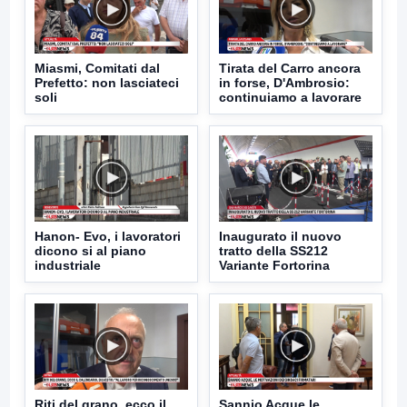
Miasmi, Comitati dal
Tirata del Carro ancora
Prefetto: non lasciateci
in forse, D'Ambrosio:
soli
continuiamo a lavorare
Hanon- Evo, i lavoratori
Inaugurato il nuovo
dicono si al piano
tratto della SS212
industriale
Variante Fortorina
Riti del grano, ecco il
Sannio Acque le