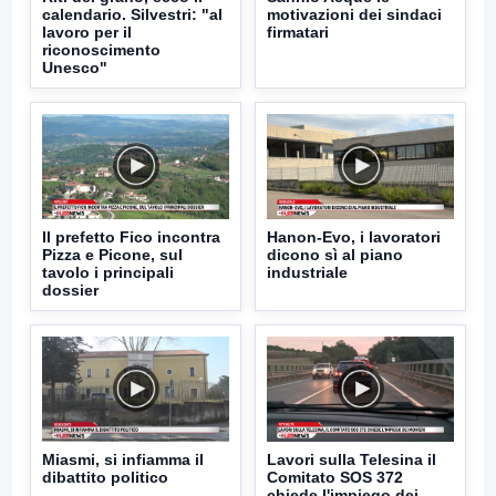
calendario. Silvestri: "al
motivazioni dei sindaci
lavoro per il
firmatari
riconoscimento
Unesco"
Il prefetto Fico incontra
Hanon-Evo, i lavoratori
Pizza e Picone, sul
dicono sì al piano
tavolo i principali
industriale
dossier
Miasmi, si infiamma il
Lavori sulla Telesina il
dibattito politico
Comitato SOS 372
chiede l'impiego dei