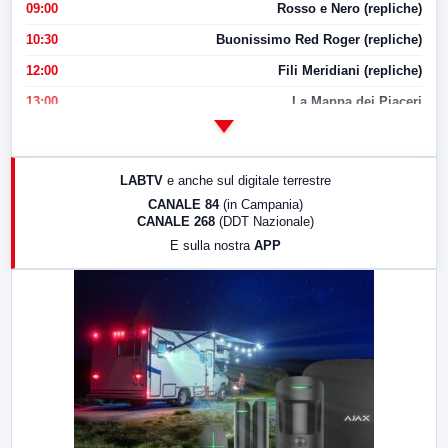
09:00
Rosso e Nero (repliche)
10:30
Buonissimo Red Roger (repliche)
12:00
Fili Meridiani (repliche)
13:00
La Mappa dei Piaceri
14:00
LabNews
17:00
LabNews (replica)
LABTV
e anche sul digitale terrestre
18:30
Di Faccia e di Profilo (repliche)
CANALE 84
(in Campania)
CANALE 268
(DDT Nazionale)
19:30
LabNews (Diretta)
E sulla nostra
APP
21:00
Free Sport
23:00
LabNews (replica)