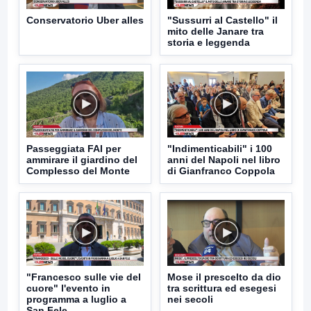
Conservatorio Uber alles
"Sussurri al Castello" il
mito delle Janare tra
storia e leggenda
Passeggiata FAI per
"Indimenticabili" i 100
ammirare il giardino del
anni del Napoli nel libro
Complesso del Monte
di Gianfranco Coppola
"Francesco sulle vie del
Mose il prescelto da dio
cuore" l'evento in
tra scrittura ed esegesi
programma a luglio a
nei secoli
San Fele