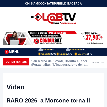
CHI SIAMO
CONTATTI
PUBBLICITÀ
CERCA
Avellino
38°C
Benevento
39°C
MENÙ
+
Caserta
36°C
Napoli
35°C
Salerno
35°C
San Marco dei Cavoti, Borrillo e Ricci
ULTIME NOTIZIE
34 MINUTI FA
(Forza Italia): “L’inaugurazione della
Variante rappresenta un risultato
storico per il territorio”
Video
RARO 2026_a Morcone torna il