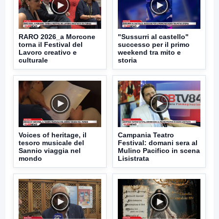
RARO 2026_a Morcone
"Sussurri al castello"
torna il Festival del
successo per il primo
Lavoro creativo e
weekend tra mito e
culturale
storia
Voices of heritage, il
Campania Teatro
tesoro musicale del
Festival: domani sera al
Sannio viaggia nel
Mulino Pacifico in scena
mondo
Lisistrata