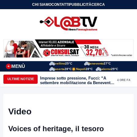
CHI SIAMO
CONTATTI
PUBBLICITÀ
CERCA
Avellino
25°C
Benevento
27°C
MENÙ
+
Caserta
28°C
Napoli
28°C
Salerno
29°C
Imprese sotto pressione, Fucci: “A
ULTIME NOTIZIE
4 ORE FA
settembre mobilitazione da Benevento
e Avellino”
Video
Voices of heritage, il tesoro