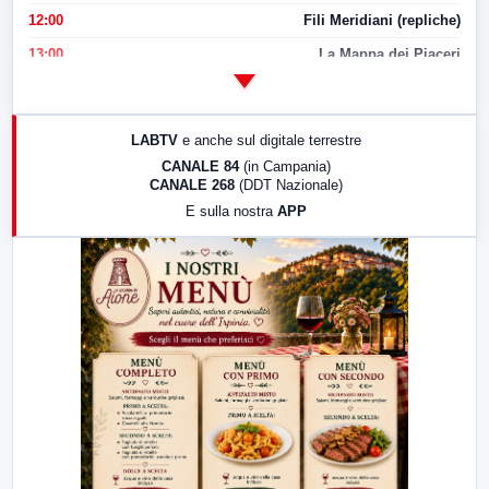
12:00
Fili Meridiani (repliche)
13:00
La Mappa dei Piaceri
14:00
LabNews
17:00
LabNews (replica)
LABTV
e anche sul digitale terrestre
18:30
Di Faccia e di Profilo (repliche)
CANALE 84
(in Campania)
CANALE 268
(DDT Nazionale)
19:30
LabNews (Diretta)
E sulla nostra
APP
21:00
Free Sport
23:00
LabNews (replica)