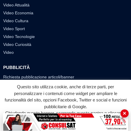
Video Attualità
Video Economia
Video Cultura
Video Sport
Video Tecnologie
Video Curiosità
Video
PUBBLICITÀ
Richiesta pubblicazione articoli/banner
Questo sito utilizza cookie, anche di terze parti, per
SEGUICI SUI SOCIAL
personalizzare i contenuti come widget per ampliare le
funzionalità del sito, opzioni Facebook, Twitter e social e funzioni
f
◎
▶
pubblicitarie di Google.
Facebook
Instagram
YouTube
×
Chiudendo questo banner, scorrendo questa pagina o cliccando
su qualunque suo elemento acconsenti all'uso dei cookie.
© 2026 LABTV - Tutti i diritti riservati
Accetta