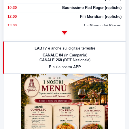
10:30
Buonissimo Red Roger (repliche)
12:00
Fili Meridiani (repliche)
13:00
La Mappa dei Piaceri
14:00
LabNews
17:00
LabNews (replica)
LABTV
e anche sul digitale terrestre
18:30
Di Faccia e di Profilo (repliche)
CANALE 84
(in Campania)
CANALE 268
(DDT Nazionale)
19:30
LabNews (Diretta)
E sulla nostra
APP
21:00
Free Sport
23:00
LabNews (replica)