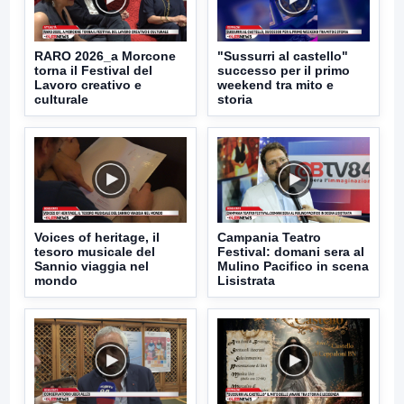
RARO 2026_a Morcone
"Sussurri al castello"
torna il Festival del
successo per il primo
Lavoro creativo e
weekend tra mito e
culturale
storia
Voices of heritage, il
Campania Teatro
tesoro musicale del
Festival: domani sera al
Sannio viaggia nel
Mulino Pacifico in scena
mondo
Lisistrata