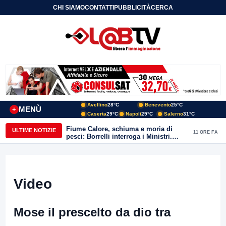
CHI SIAMO
CONTATTI
PUBBLICITÀ
CERCA
Avellino
28°C
Benevento
25°C
MENÙ
+
Caserta
29°C
Napoli
29°C
Salerno
31°C
Fiume Calore, schiuma e moria di
ULTIME NOTIZIE
11 ORE FA
pesci: Borrelli interroga i Ministri.
“Benevento paga l’assenza del
depuratore
Video
Mose il prescelto da dio tra