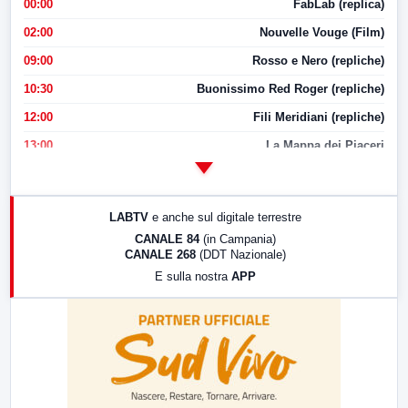
00:00
FabLab (replica)
02:00
Nouvelle Vouge (Film)
09:00
Rosso e Nero (repliche)
10:30
Buonissimo Red Roger (repliche)
12:00
Fili Meridiani (repliche)
13:00
La Mappa dei Piaceri
14:00
LabNews
17:00
LabNews (replica)
LABTV
e anche sul digitale terrestre
18:30
Di Faccia e di Profilo (repliche)
CANALE 84
(in Campania)
CANALE 268
(DDT Nazionale)
19:30
LabNews (Diretta)
E sulla nostra
APP
21:00
Free Sport
23:00
LabNews (replica)