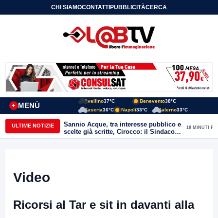
CHI SIAMO
CONTATTI
PUBBLICITÀ
CERCA
Avellino
37°C
Benevento
38°C
MENÙ
+
Caserta
36°C
Napoli
33°C
Salerno
33°C
Sannio Acque, tra interesse pubblico e
ULTIME NOTIZIE
18 MINUTI FA
scelte già scritte, Cirocco: il Sindaco
renda chiara la posizione di Molinara
Video
Ricorsi al Tar e sit in davanti alla