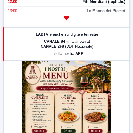
12:00
Fili Meridiani (repliche)
13:00
La Mappa dei Piaceri
14:00
LabNews
17:00
LabNews (replica)
LABTV
e anche sul digitale terrestre
18:30
Di Faccia e di Profilo (repliche)
CANALE 84
(in Campania)
CANALE 268
(DDT Nazionale)
19:30
LabNews (Diretta)
E sulla nostra
APP
21:00
Free Sport
23:00
LabNews (replica)