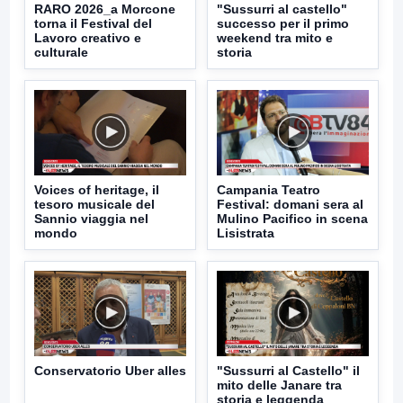
RARO 2026_a Morcone
"Sussurri al castello"
torna il Festival del
successo per il primo
Lavoro creativo e
weekend tra mito e
culturale
storia
Voices of heritage, il
Campania Teatro
tesoro musicale del
Festival: domani sera al
Sannio viaggia nel
Mulino Pacifico in scena
mondo
Lisistrata
Conservatorio Uber alles
"Sussurri al Castello" il
mito delle Janare tra
storia e leggenda