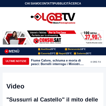
CHI SIAMO
CONTATTI
PUBBLICITÀ
CERCA
Avellino
20°C
Benevento
18°C
MENÙ
+
Caserta
23°C
Napoli
25°C
Salerno
26°C
Fiume Calore, schiuma e moria di
ULTIME NOTIZIE
8 ORE FA
pesci: Borrelli interroga i Ministri.
“Benevento paga l’assenza del
depuratore
Video
"Sussurri al Castello" il mito delle