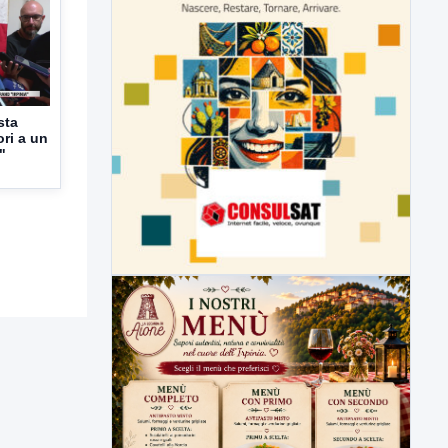
sta
ori a un
"