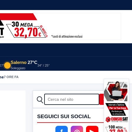
Salerno
27°C
 27°
34° / 25°
Soleggiato
he
7 ORE FA
CERCA
Cerca
SEGUICI SUI SOCIAL
f
◎
▶