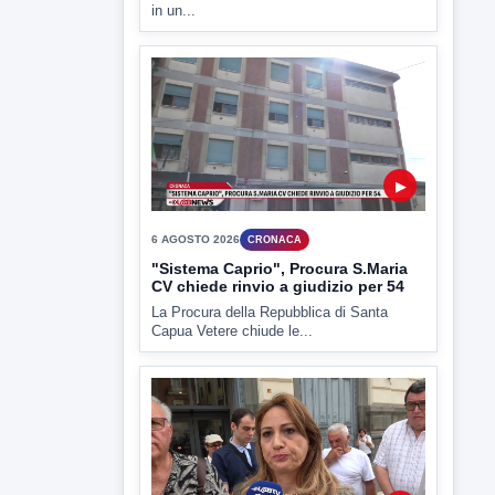
▶
6 AGOSTO 2026
CRONACA
Trovato in casa 42enne in una
pozza di sangue, giallo a viale Italia
Ritrovato senza vita il corpo di un 42enne
in un...
▶
6 AGOSTO 2026
CRONACA
"Sistema Caprio", Procura S.Maria
CV chiede rinvio a giudizio per 54
La Procura della Repubblica di Santa
Capua Vetere chiude le...