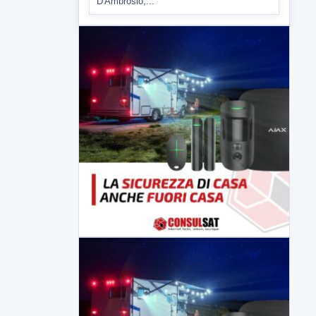
6 AGOSTO 2026
ATTUALITÀ
Tirata del Carro ancora in forse,
D'Ambrosio: continuiamo a lavorare
L'assessore comunale alla Cultura di
Mirabella Eclano, Raffaella Rita
D'Ambrosio,...