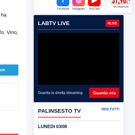
Facebook
Instagram
YouTube
 ha
LABTV LIVE
LIVE
fo. Vino,
ram
Guarda ora
Guarda la diretta streaming
VEDI TUTTI
PALINSESTO TV
LUNEDI 03/08