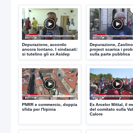
Depurazione, accordo
Depurazione, Zaolino:
ancora lontano. I sindacati:
project scarica i pro
si tutelino gli ex Asidep
sulla parte pubblica
PNRR e commercio, doppia
Ex Arcelor Mittal, il 
sfida per l'Irpinia
del comitato sulla Val
Calore