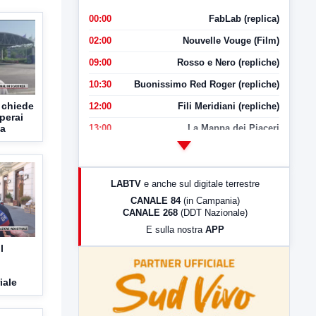
00:00
FabLab (replica)
02:00
Nouvelle Vouge (Film)
09:00
Rosso e Nero (repliche)
10:30
Buonissimo Red Roger (repliche)
C chiede
12:00
Fili Meridiani (repliche)
operai
13:00
La Mappa dei Piaceri
za
14:00
LabNews
17:00
LabNews (replica)
LABTV
e anche sul digitale terrestre
18:30
Di Faccia e di Profilo (repliche)
CANALE 84
(in Campania)
CANALE 268
(DDT Nazionale)
19:30
LabNews (Diretta)
E sulla nostra
APP
21:00
Free Sport
l
23:00
LabNews (replica)
iale