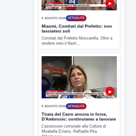
▶
6 AGOSTO 2026
ATTUALITÀ
Miasmi, Comitati dal Prefetto: non
lasciateci soli
Comitati dal Prefetto Moscarella. Oltre a
rendere noto il flash...
▶