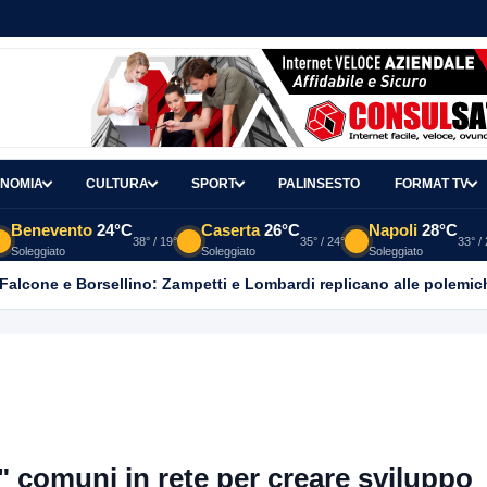
NOMIA
CULTURA
SPORT
PALINSESTO
FORMAT TV
Benevento
24°C
Caserta
26°C
Napoli
28°C
38° / 19°
35° / 24°
33° /
Soleggiato
Soleggiato
Soleggiato
 Falcone e Borsellino: Zampetti e Lombardi replicano alle polemic
e" comuni in rete per creare sviluppo