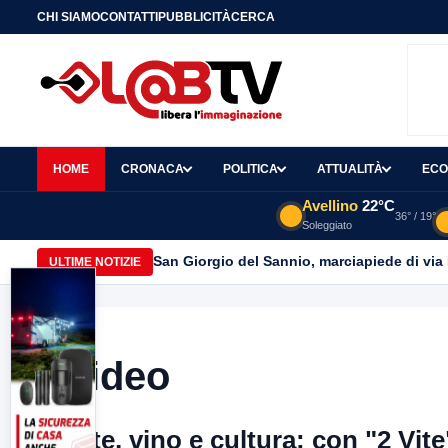
CHI SIAMO
CONTATTI
PUBBLICITÀ
CERCA
HOME
CRONACA
POLITICA
ATTUALITÀ
ECO
Avellino
22°C
36° / 19°
Soleggiato
San Giorgio del Sannio, marciapiede di via
ULTIME NOTIZIE
Video
Arte, vino e cultura: con "2 Vit