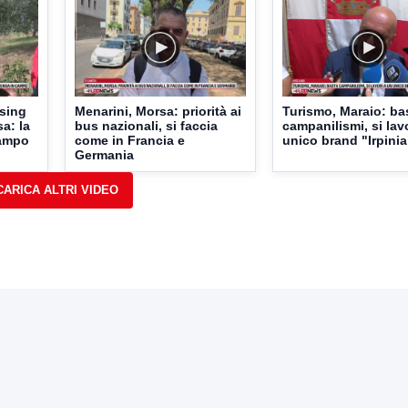
sing
Menarini, Morsa: priorità ai
Turismo, Maraio: ba
a: la
bus nazionali, si faccia
campanilismi, si lav
campo
come in Francia e
unico brand "Irpinia
Germania