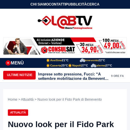
CHI SIAMO
CONTATTI
PUBBLICITÀ
CERCA
Avellino
21°C
Benevento
22°C
MENÙ
+
Caserta
25°C
Napoli
27°C
Salerno
27°C
Imprese sotto pressione, Fucci: “A
ULTIME NOTIZIE
9 ORE FA
settembre mobilitazione da Benevento
e Avellino”
Home
>
Attualità
> Nuovo look per il Fido Park di Benevento
ATTUALITÀ
Nuovo look per il Fido Park