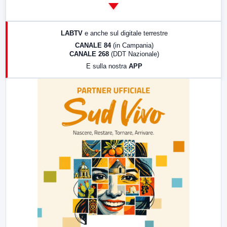
14:00
LabNews
17:00
LabNews (replica)
LABTV
e anche sul digitale terrestre
18:30
Di Faccia e di Profilo (repliche)
CANALE 84
(in Campania)
CANALE 268
(DDT Nazionale)
19:30
LabNews (Diretta)
E sulla nostra
APP
21:00
Free Sport
23:00
LabNews (replica)