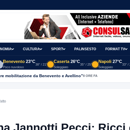
NOMIA
CULTURA
SPORT
PALINSESTO
FORMAT TV
Benevento
23°C
Caserta
26°C
Napoli
27°C
38° / 21°
35° / 25°
33° /
Poco nuvoloso
Soleggiato
Soleggiato
re mobilitazione da Benevento e Avellino”
8 ORE FA
atto
a Jannotti Pecci: Ricci 