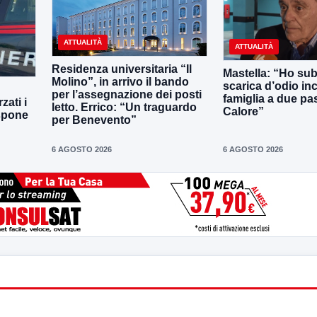
ATTUALITÀ
ATTUALITÀ
Residenza universitaria “Il
Mastella: “Ho sub
Molino”, in arrivo il bando
scarica d’odio inc
per l’assegnazione dei posti
famiglia a due pas
zati i
letto. Errico: “Un traguardo
Calore”
ispone
per Benevento”
6 AGOSTO 2026
6 AGOSTO 2026