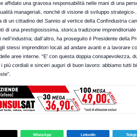
e affidato una gravosa responsabilità nelle mani di una per
alità manageriali, nonché di visione di sviluppo strategico-.
 di un cittadino del Sannio al vertice della Confindustria c
nti di una prestigiosissima, storica tradizione imprenditorial
i nell’industria; dall’altro, ha proseguito il Presidente della P
i stessi imprenditori locali ad andare avanti e a lavorare c
o delle aree interne. “E’ con questa doppia consapevolezza, d
i più cordiali e sinceri auguri di buon lavoro: abbiamo tutti 
ste”.
WhatsApp
LinkedIn
Teleg