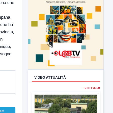
sona che
ampana
e che ha
rovincia,
on
unque,
bisogno
VIDEO ATTUALITÀ
ram