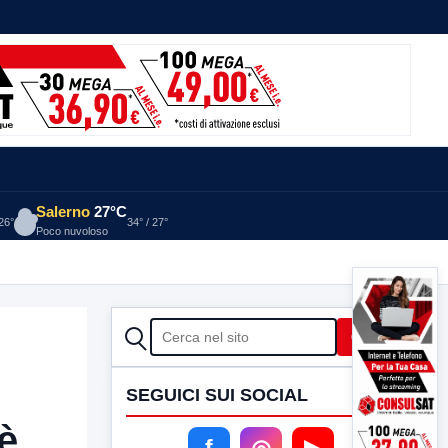
Salerno
27°C
 26°
34° / 27°
Poco nuvoloso
CERCA
Cerca
SEGUICI SUI SOCIAL
è
f
◎
▶