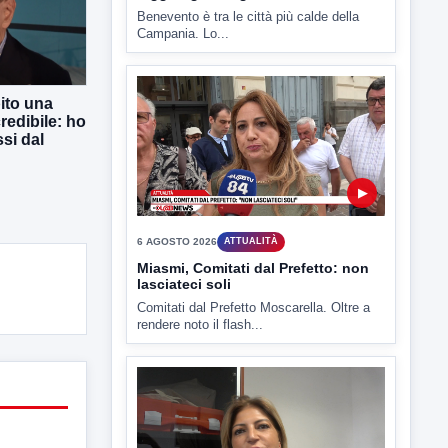
▶
7 AGOSTO 2026
ATTUALITÀ
Benevento tra le città più roventi
ito una
della Campania, piazza Fusco
raggiunge i 45 gradi
redibile: ho
si dal
Benevento è tra le città più calde della
Campania. Lo...
▶
6 AGOSTO 2026
ATTUALITÀ
Miasmi, Comitati dal Prefetto: non
lasciateci soli
Comitati dal Prefetto Moscarella. Oltre a