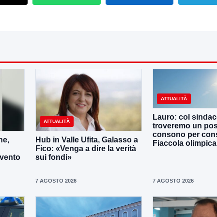
ATTUALITÀ
Lauro: col sinda
ATTUALITÀ
troveremo un po
consono per cons
ne,
Hub in Valle Ufita, Galasso a
Fiaccola olimpica
Fico: «Venga a dire la verità
evento
sui fondi»
7 AGOSTO 2026
7 AGOSTO 2026