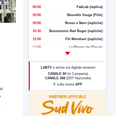
00:00
FabLab (replica)
02:00
Nouvelle Vouge (Film)
09:00
Rosso e Nero (repliche)
10:30
Buonissimo Red Roger (repliche)
12:00
Fili Meridiani (repliche)
13:00
La Mappa dei Piaceri
14:00
LabNews
17:00
LabNews (replica)
LABTV
e anche sul digitale terrestre
18:30
Di Faccia e di Profilo (repliche)
CANALE 84
(in Campania)
CANALE 268
(DDT Nazionale)
19:30
LabNews (Diretta)
E sulla nostra
APP
21:00
Free Sport
no
23:00
LabNews (replica)
o
r